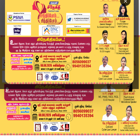
×
Home
வீடியோ ஸ்டோரி
JUST NOW : Coimbatore சிறையில் பரபரப்பு..! காவல...