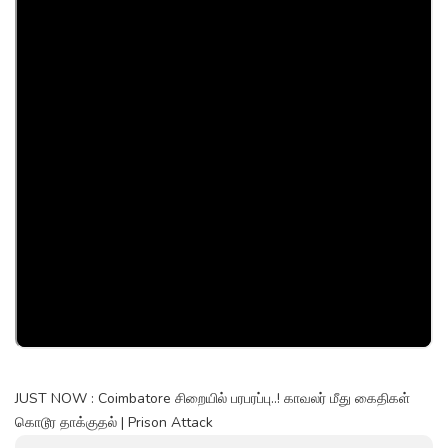
JUST NOW : Coimbatore சிறையில் பரபரப்பு..! காவலர் மீது கைதிகள்
கொடூர தாக்குதல் | Prison Attack