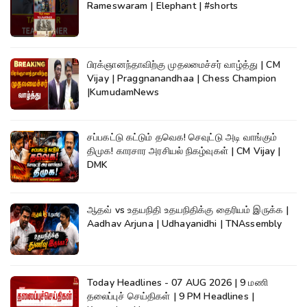
Rameswaram | Elephant | #shorts
பிரக்ஞானந்தாவிற்கு முதலமைச்சர் வாழ்த்து | CM
Vijay | Praggnanandhaa | Chess Champion
|KumudamNews
சப்பகட்டு கட்டும் தவெக! செவுட்டு அடி வாங்கும்
திமுக! காரசார அரசியல் நிகழ்வுகள் | CM Vijay |
DMK
ஆதவ் vs உதயநிதி உதயநிதிக்கு தைரியம் இருக்க |
Aadhav Arjuna | Udhayanidhi | TNAssembly
Today Headlines - 07 AUG 2026 | 9 மணி
தலைப்புச் செய்திகள் | 9 PM Headlines |