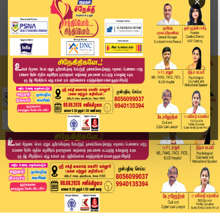
×
Home
வீடியோ ஸ்டோரி
மீண்டும் உயர்ந்த CNG விலை – மக்கள் அவதி | CNG |...