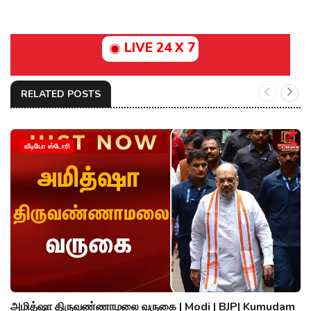
LIVE 24 X 7
RELATED POSTS
வீடியோ ஸ்டோரி
அமித்ஷா திருவண்ணாமலை வருகை | Modi | BJP| Kumudam