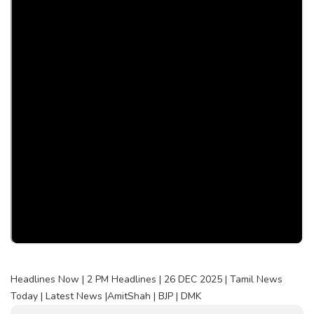
Headlines Now | 2 PM Headlines | 26 DEC 2025 | Tamil News
Today | Latest News |AmitShah | BJP | DMK