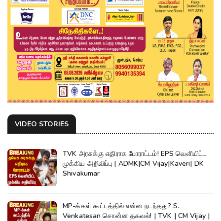
VIDEO STORIES
TVK அரசுக்கு எதிராக போராட்டம்! EPS வெளியிட்ட
முக்கிய அறிவிப்பு | ADMK|CM Vijay|Kaveri| DK
Shivakumar
MP-க்கள் கூட்டத்தில் என்ன நடந்தது? S.
Venkatesan சொன்ன தகவல்! | TVK | CM Vijay |