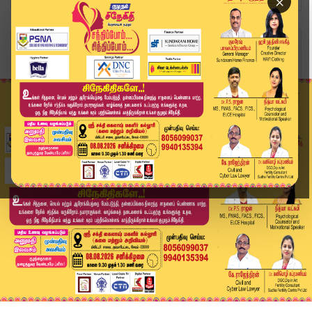
×
Home
வீடியோ ஸ்டோரி
கைதானவர்களுக்கு 2 நாட்கள் போலீஸ் காவல் | Senthi...