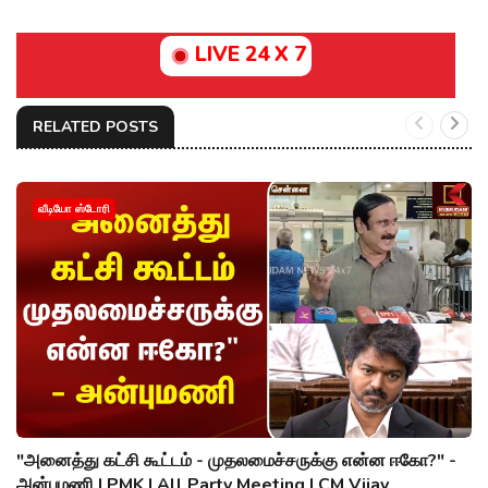
LIVE 24 X 7
RELATED POSTS
வீடியோ ஸ்டோரி
"அனைத்து கட்சி கூட்டம் - முதலமைச்சருக்கு என்ன ஈகோ?" -
அன்புமணி | PMK | All Party Meeting | CM Vijay