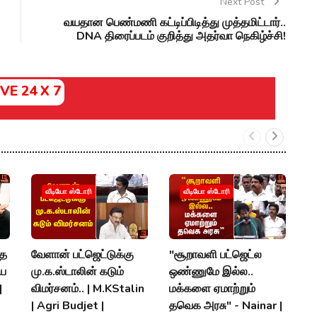
Next Post
வயதான பெண்மணி கட்டிப்பிடித்து முத்தமிட்டார்..
DNA திரைப்படம் குறித்து அதர்வா நெகிழ்ச்சி!
IVE 24 X 7
#
வீடியோ ஸ்டோரி
வீடியோ ஸ்டோரி
ப
இற
P
்த
வேளான் பட்ஜெட்டுக்கு
"சூறாவளி பட்ஜெட்ல
C
ிய
மு.க.ஸ்டாலின் கடும்
ஒண்ணுமே இல்ல..
|
விமர்சனம்.. | M.KStalin
மக்களை ஏமாற்றும்
P
| Agri Budjet |
தவெக அரசு" - Nainar |