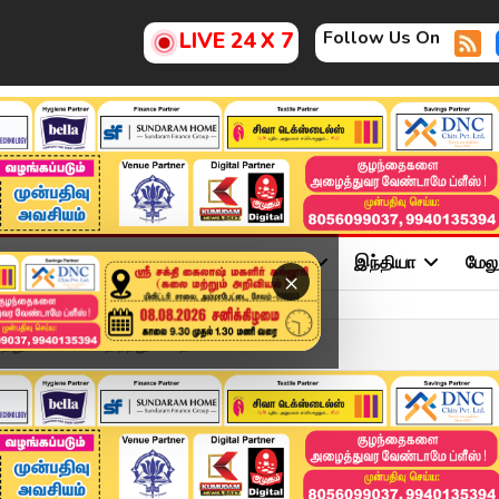
Follow Us On
LIVE 24 X 7
ு
சினிமா
அரசியல்
விளையாட்டு
இந்தியா
மேல
×
ருத்துவமனையை திறந்து வைத...