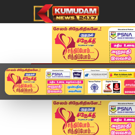
முகப்பு
விளையாட்டு
அண்மை
தமிழ்நாட
Home
வீடியோ ஸ்டோரி
பன்னோக்கு உயர்சிறப்பு ம