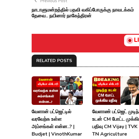
Previous Post
நாடாளுமன்றத்தில் பதவி வகிப்போருக்கு நாவடக்கம்
தேவை.. நயினார் நாகேந்திரன்
L
RELATED POSTS
வீடியோ ஸ்டோரி
வீடியோ ஸ்டோரி
வேளான் பட்ஜெட்டில்
வேளாண் பட்ஜெட் முடிந
வரவேற்க உள்ள
உடன் CM போட்ட முக்க
அம்சங்கள் என்ன..? |
பதிவு CM Vijay | TVK 
Budjet | VinothKumar
TN Agriculture