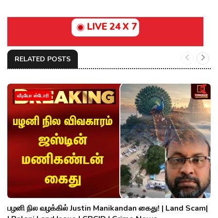
LIVE 24 X 7
RELATED POSTS
வீடியோ ஸ்டோரி
பழனி நில வழக்கில் Justin Manikandan கைது! | Land Scam|