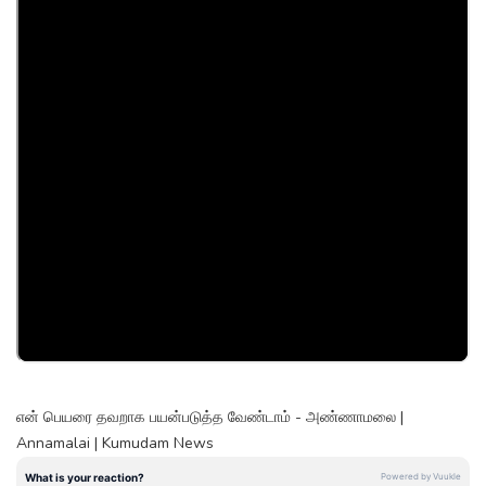
என் பெயரை தவறாக பயன்படுத்த வேண்டாம் - அண்ணாமலை |
Annamalai | Kumudam News