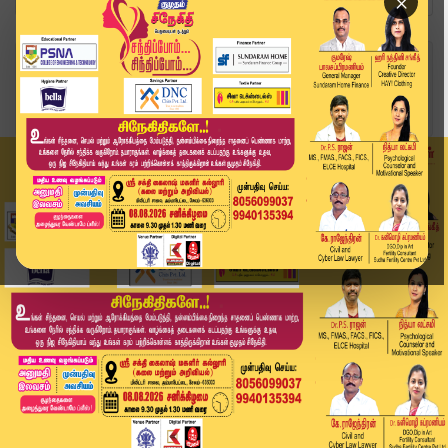
×
Home
வீடியோ ஸ்டோரி
என் பெயரை தவறாக பயன்படுத்த வேண்டாம் - அண்ணாமலை
...