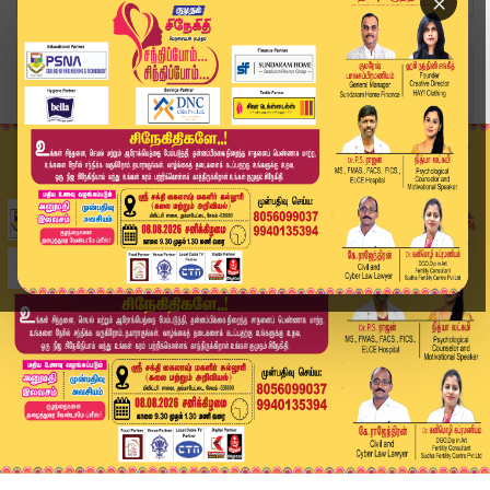
×
Home
வீடியோ ஸ்டோரி
கரூர் துயரம்..! உண்மையை கண்டறிய போலீஸ் தீவிரம் ...