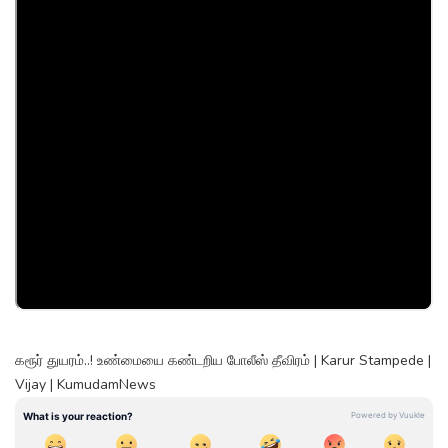
கரூர் துயரம்..! உண்மையை கண்டறிய போலீஸ் தீவிரம் | Karur Stampede |
Vijay | KumudamNews