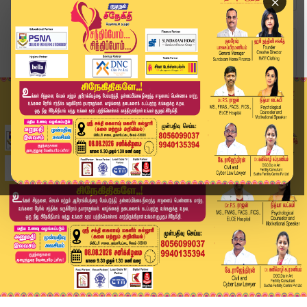
×
Home
வீடியோ ஸ்டோரி
Weather Update | எந்த மாவட்டங்களுக்கு கனமழை ஏச்...