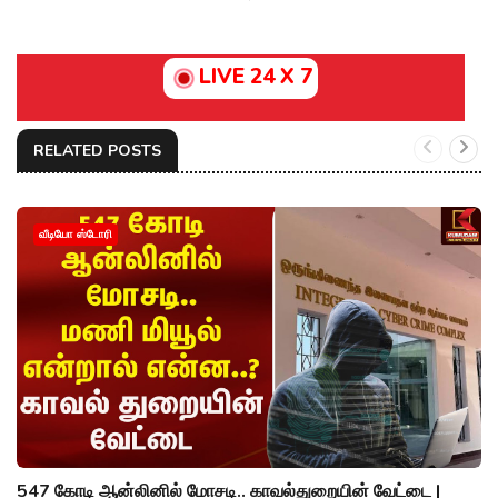
LIVE 24 X 7
RELATED POSTS
வீடியோ ஸ்டோரி
547 கோடி ஆன்லினில் மோசடி.. காவல்துறையின் வேட்டை |