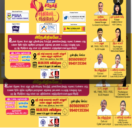
×
Home
வீடியோ ஸ்டோரி
வாய திறந்தால்.. சோபா புடிங்கிறுவாங்க..-உதயநிதி ...