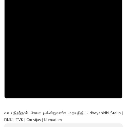
வாய திறந்தால்.. சோபா புடிங்கிறுவாங்க..-உதயநிதி | Udhayanidhi Stalin |
DMK | TVK | Cm vijay | Kumudam