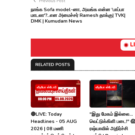
Previous Post
நாங்க Sofa model-னா, அவங்க என்ன 'பாப்பா
மாடலா'?..என அமைச்சர் Ramesh தாக்கு| TVK|
DMK | Kumudam News
L
RELATED POSTS
வீடியோ ஸ்டோரி
வீடியோ ஸ்டோரி
🔴LIVE: Today
"இது மேகம் இல்லை...
Headlines - 05 AUG
வெட்டுக்கிளி படை!" 
2026 | 08 மணி
ரஷ்யாவில் அதிர்ச்சி