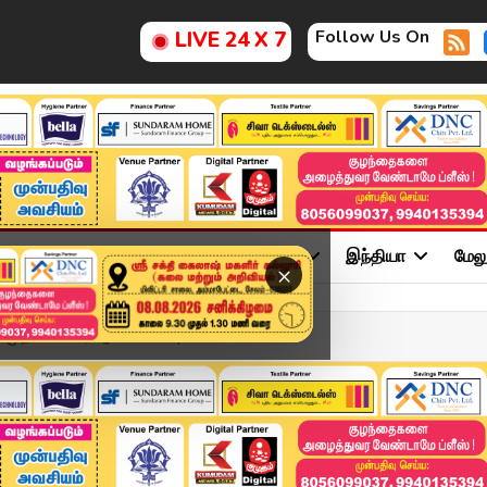
Follow Us On
LIVE 24 X 7
ு
சினிமா
அரசியல்
விளையாட்டு
இந்தியா
மேல
×
- முதலமைச்சர் ஆலோசனை | CM ...