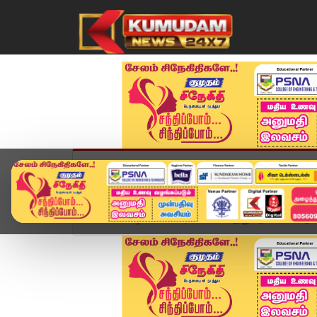
முகப்பு
விளையாட்டு
அண்மை
தமிழ்நாட
Home
வீடியோ ஸ்டோரி
உணவுத்துறை செயல்பாடு 