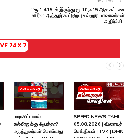
Next Post
"ரூ.1,415-ல் இருந்து ரூ.10,415 ஆக கட்டண
உயர்வு! ஆத்தூர் கூட்டுறவு கல்லூரி மாணவர்கள்
அதிர்ச்சி"
IVE 24 X 7
வீடியோ ஸ்டோரி
வீடியோ ஸ்டோரி
பாராசிட்டமால்
SPEED NEWS TAMIL |
T

கல்லீரலுக்கு ஆபத்தா?
05.08.2026 | விரைவுச்
A
மருத்துவர்கள் சொல்வது
செய்திகள் | TVK | DMK
தல