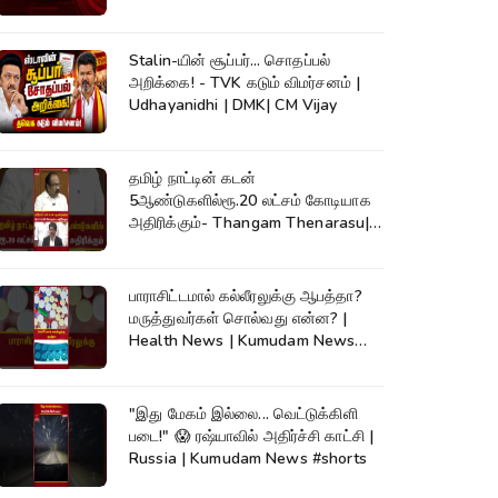
Stalin-யின் சூப்பர்... சொதப்பல்
அறிக்கை! - TVK கடும் விமர்சனம் |
Udhayanidhi | DMK| CM Vijay
தமிழ் நாட்டின் கடன்
5ஆண்டுகளில்ரூ.20 லட்சம் கோடியாக
அதிரிக்கும்- Thangam Thenarasu|
CM Vijay #shorts
பாராசிட்டமால் கல்லீரலுக்கு ஆபத்தா?
மருத்துவர்கள் சொல்வது என்ன? |
Health News | Kumudam News
#shorts
"இது மேகம் இல்லை... வெட்டுக்கிளி
படை!" 😱 ரஷ்யாவில் அதிர்ச்சி காட்சி |
Russia | Kumudam News #shorts