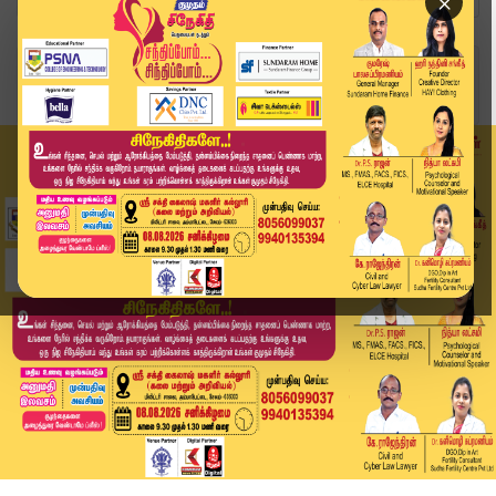
×
Home
வீடியோ ஸ்டோரி
பெயர் மாற்றப்பட்ட திட்டம் !!அரசின் புதிய முடிவு...