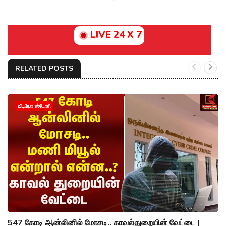
LIVE 24 X 7
RELATED POSTS
வீடியோ ஸ்டோரி
547 கோடி ஆன்லினில் மோசடி.. காவல்துறையின் வேட்டை |