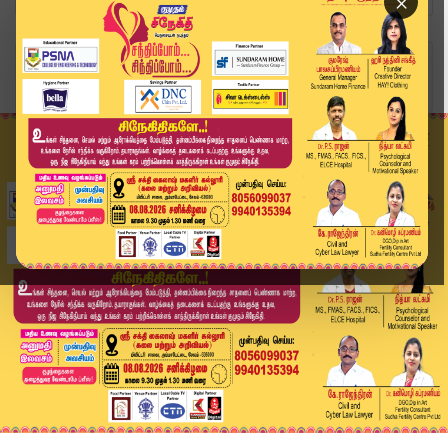
×
Home
வீடியோ ஸ்டோரி
"தோழமை கட்சிகள் தலையிட வேண்டாம்" - செல்வப்பெருந...