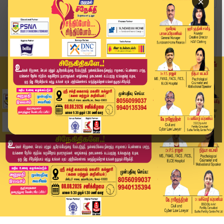
×
Home
வீடியோ ஸ்டோரி
தூய்மை பணியாளர்கள் மீது வழக்கு பதிவு | Workers ...