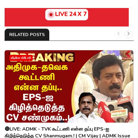
LIVE 24 X 7
RELATED POSTS
வீடியோ ஸ்டோரி
🔴LIVE: ADMK - TVK கூட்டணி என்ன தப்பு EPS-ஐ
கிழித்தெடுத்த CV Shanmugam.! | CM Vijay | ADMK Issue