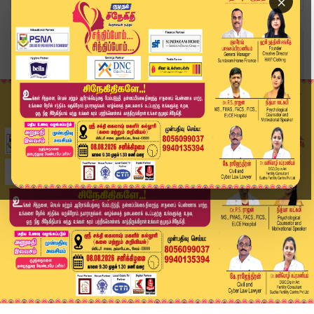
×
Home
டூர்ஸ் அன் டிராவல்
அசாமிப் பெண்ணின் நட்புக் கோரிக்கை - தீரா உலா -6