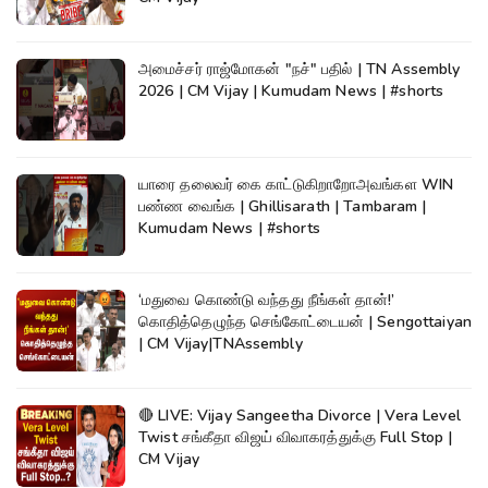
அமைச்சர் ராஜ்மோகன் "நச்" பதில் | TN Assembly
2026 | CM Vijay | Kumudam News | #shorts
யாரை தலைவர் கை காட்டுகிறாறோஅவங்கள WIN
பண்ண வைங்க | Ghillisarath | Tambaram |
Kumudam News | #shorts
‘மதுவை கொண்டு வந்தது நீங்கள் தான்!’
கொதித்தெழுந்த செங்கோட்டையன் | Sengottaiyan
| CM Vijay|TNAssembly
🔴 LIVE: Vijay Sangeetha Divorce | Vera Level
Twist சங்கீதா விஜய் விவாகரத்துக்கு Full Stop |
CM Vijay