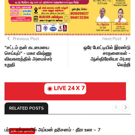
Previous Post
Next Post
"சட்டம் தன் கடமையை
ஒரே போட்டியில் இரண்டு
செய்யும்" - மகா விஷ்ணு
சாதனைகள் -
விவகாரத்தில் அமைச்சர்
ஆஸ்திரேலியா அபார
உறுதி
வெற்றி
LIVE 24 X 7
RELATED POSTS
பர்மா எல்லையில் அம்மன் தரிசனம் - தீரா உலா ~ 7
டூர்ஸ் அன் டிராவல்