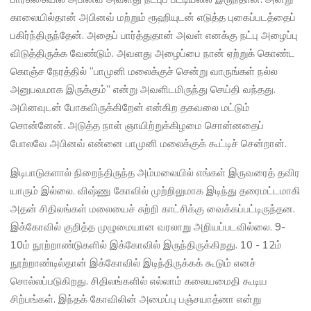
காலையில்தான் அபினவ் மற்றும் ரூஹியுடன் எடுத்த புகைப்படத்தைப்
பகிர்ந்திருந்தேன். அதைப் பார்த்துதான் அவள் எனக்கு நட்பு அழைப்பு
விடுத்திருக்க வேண்டும். அவளது அழைப்பை நான் ஏற்றுக் கொண்ட
கொஞ்ச நேரத்தில் “பாமுனி மலைக்குச் சென்று வாருங்கள் நல்ல
அனுபவமாக இருக்கும்” என்று அவளிடமிருந்து செய்தி வந்தது.
அபினவுடன் போகவிருக்கிறேன் என்கிற தகவலை மட்டும்
சொன்னேன். அடுத்த நாள் ஞாயிற்றுக்கிழமை சொன்னதைப்
போலவே அபினவ் என்னை பாமுனி மலைக்குக் கூட்டிச் சென்றான்.
இடிபாடுகளால் நிறைந்திருந்த அம்மலையில் எங்கள் இருவரைத் தவிர
யாரும் இல்லை. விஷ்ணு கோவில் முற்றிலுமாக இடிந்து தரைமட்டமாகி
அதன் சிதிலங்கள் மலையைச் சுற்றி காட்சிக்கு வைக்கப்பட்டிருந்தன.
இக்கோவில் குறித்த முழுமையான வரலாறு அறியப்படவில்லை. 9-
10ம் நூற்றாண்டுகளில் இக்கோவில் இருந்திருக்கிறது. 10 - 12ம்
நூற்றாண்டில்தான் இக்கோவில் இடிந்திருக்கக் கூடும் எனச்
சொல்லப்படுகிறது. சிதிலங்களில் எல்லாம் கலையமைதி கூடிய
சிற்பங்கள். இந்தக் கோவிலின் அமைப்பு பஞ்சயாத்னா என்று