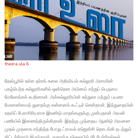
theera ula 6
தேஸ்பூரில் உள்ள தர்ரங் கலை அறிவியல் கல்லூரி அசாமின்
புகழ்பெற்ற கல்லூரிகளில் ஒன்றென அபினவ் சற்றுப் பெருமை
மேலோங்கக் கூறினான். அக்கல்லூரியின் சுற்றுலா மற்றும் பயண
மேலாண்மைத் துறைக்கு என்னைக் கூட்டிச் சென்றான். இத்துறையின்
உதவிப் பேராசிரியராக இரண்டு மாதங்களுக்கு முன்புதான் அவன்
பணியில் இணைந்திருக்கிறான். இதற்கு முந்தைய ஆண்டு அவனை
முதல் முதலாக சந்தித்த போது ட்ராவல் ஏஜென்சி தொடங்கி நடத்தும்
திட்டத்தோடு இருந்தான். குறைந்த விலையில் டூர் பேக்கேஜ்கள்