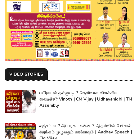
VIDEO STORIES
பயிர்கடன் தள்ளுபடி..? தெளிவாக விளக்கிய
அமைச்சர் Vinoth | CM Vijay | Udhayanidhi | TN
Assembly
லஞ்சம்மா..? அப்படினா என்ன..? ஆதவ்வின் பேச்சால்
அரங்கம் முழுவதும் கரகோஷம் | Aadhav Speech |
CM Vijay