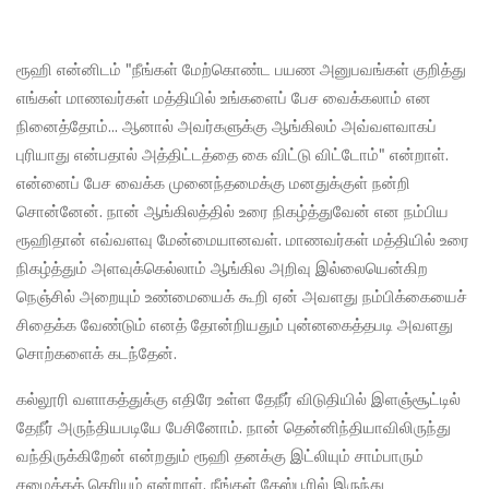
ரூஹி என்னிடம் "நீங்கள் மேற்கொண்ட பயண அனுபவங்கள் குறித்து
எங்கள் மாணவர்கள் மத்தியில் உங்களைப் பேச வைக்கலாம் என
நினைத்தோம்... ஆனால் அவர்களுக்கு ஆங்கிலம் அவ்வளவாகப்
புரியாது என்பதால் அத்திட்டத்தை கை விட்டு விட்டோம்" என்றாள்.
என்னைப் பேச வைக்க முனைந்தமைக்கு மனதுக்குள் நன்றி
சொன்னேன். நான் ஆங்கிலத்தில் உரை நிகழ்த்துவேன் என நம்பிய
ரூஹிதான் எவ்வளவு மேன்மையானவள். மாணவர்கள் மத்தியில் உரை
நிகழ்த்தும் அளவுக்கெல்லாம் ஆங்கில அறிவு இல்லையென்கிற
நெஞ்சில் அறையும் உண்மையைக் கூறி ஏன் அவளது நம்பிக்கையைச்
சிதைக்க வேண்டும் எனத் தோன்றியதும் புன்னகைத்தபடி அவளது
சொற்களைக் கடந்தேன்.
கல்லூரி வளாகத்துக்கு எதிரே உள்ள தேநீர் விடுதியில் இளஞ்சூட்டில்
தேநீர் அருந்தியபடியே பேசினோம். நான் தென்னிந்தியாவிலிருந்து
வந்திருக்கிறேன் என்றதும் ரூஹி தனக்கு இட்லியும் சாம்பாரும்
சமைக்கத் தெரியும் என்றாள். நீங்கள் தேஸ்பூரில் இருந்து