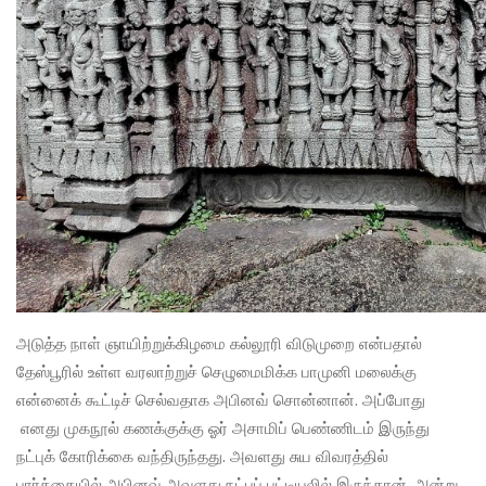
அடுத்த நாள் ஞாயிற்றுக்கிழமை கல்லூரி விடுமுறை என்பதால்
தேஸ்பூரில் உள்ள வரலாற்றுச் செழுமைமிக்க பாமுனி மலைக்கு
என்னைக் கூட்டிச் செல்வதாக அபினவ் சொன்னான். அப்போது
எனது முகநூல் கணக்குக்கு ஓர் அசாமிப் பெண்ணிடம் இருந்து
நட்புக் கோரிக்கை வந்திருந்தது. அவளது சுய விவரத்தில்
பார்க்கையில் அபினவ் அவளது நட்புப் பட்டியலில் இருந்தான். அன்று