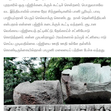
புறநகரில் ஒரு பஜ்ஜிக்கடைக்குக் கூட்டிச் சென்றனர். பொதுவாகவே
வட இந்தியாவில் மாலை நேர சிற்றுண்டிகளில் பானி பூரியும், பாவு
பாஜியும்தான் பெரும் செல்வாக்கு கொண்டது. நான் தென்னிந்தியன்
என்பதால் என்னை பஜ்ஜிக் கடைக்குக் கூட்டி வந்தனர். சூடான
வெங்காய பஜ்ஜியைத் தட்டிலிட்டு, தேங்காய்ச் சட்னியோடு
கொடுத்தனர். என்ன முயன்றாலும் அவர்களால் நம்மூர் சட்னியை ஈடு
செய்ய முடிவதில்லை. பஜ்ஜியை ஊதி ஊதி உள்ளே தள்ளிக்
கொண்டிருக்கையில்தான் பாமுனி மலையைப் பற்றின பேச்சு வந்தது.