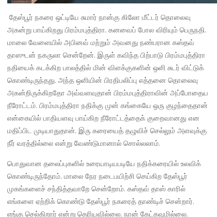
தேஸ்பூர் நகரை ஒட்டியே சுமார் நான்கு கிலோ மீட்டர் தொலைவு
அகன்று பாய்கிறது பிரம்மபுத்திரா. கனவைப் போல விரியும் பெருநதி.
மாலை வேளையில் அபினவ் மற்றும் அவனது நண்பரான கஸ்தவ்
தாஸுடன் நகருலா சென்றேன். இருள் கவிந்த பிற்பாடு பிரம்மபுத்திரா
நதியைக் கடக்கிற பாலத்தில் மின் விளக்குகளின் ஒளி சுடர் விட்டுக்
கொண்டிருந்தது. அந்த ஒளியின் பிரதிபலிப்பு எத்தனை தொலைவு
அகன்றிருக்கிறதோ அவ்வளவுதான் பிரம்மபுத்திராவின் அப்போதைய
நீரோட்டம். பிரம்மபுத்திரா நதிக்கு முன் கங்கையே ஒரு குழந்தைதான்
என்கையில் பாதியளவு பாய்கிற நீரோட்டத்தைக் குறைவானது என
மதிப்பிட முடியாதுதான். இரு கரையைத் தழுவிச் செல்லும் அளவுக்கு
நீர் வரத்தில்லை என்று வேண்டுமானால் சொல்லலாம்.
பொதுவான தலைப்புகளில் உரையாடியபடியே நதிக்கரையில் உலவிக்
கொண்டிருந்தோம். மாலை நேர நடைபயிற்சி செய்கிற தேஸ்பூர்
முகங்களைச் சந்தித்தவாறே சென்றோம். கஸ்தவ் தாஸ் காரில்
எங்களை ஏற்றிக் கொண்டு தேஸ்பூர் நகரைத் தாண்டிச் சென்றார்.
எங்கு செல்கிறார் என்று தெரியவில்லை. நான் கேட்கவுமில்லை.