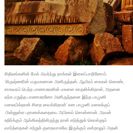
சிதிலங்களின் மேல் அமர்ந்து நாங்கள் இளைப்பாறினோம்.
‘கிருஷ்ணரின் மருமகனான அனிருத்தன், ஆயிரம் கைகள் கொண்ட
சாகவரம் பெற்ற பாணாசுரனின் மகளை காதலிக்கிறான், அதனை
ஏற்க மறுத்த பாணாசுரனோ அனிருத்தனை இந்த பாமுனி
மலையில்தான் சிறை வைக்கிறான்’ என பாமுனி மலைக்குப்
பின்னுள்ள புராணக்கதையை அபினவ் சொன்னான். அவன்
உதிர்க்கும் ஆங்கிலத்திலிருந்து நான் எடுத்துக் கொள்ளும்
வார்த்தைகள் சற்றுக் குறைவாகவே இருக்கும் என்றாலும் அதன்