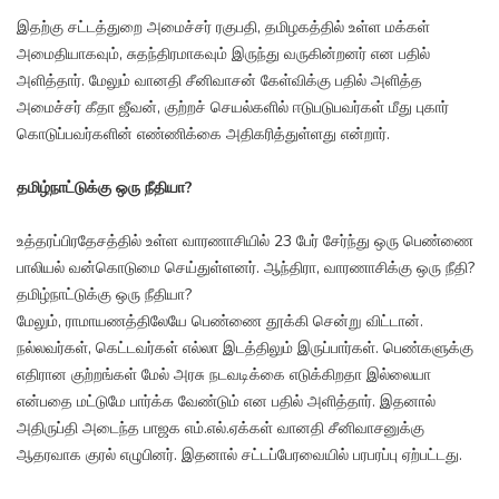
இதற்கு சட்டத்துறை அமைச்சர் ரகுபதி, தமிழகத்தில் உள்ள மக்கள்
அமைதியாகவும், சுதந்திரமாகவும் இருந்து வருகின்றனர் என பதில்
அளித்தார். மேலும் வானதி சீனிவாசன் கேள்விக்கு பதில் அளித்த
அமைச்சர் கீதா ஜீவன், குற்றச் செயல்களில் ஈடுபடுபவர்கள் மீது புகார்
கொடுப்பவர்களின் எண்ணிக்கை அதிகரித்துள்ளது என்றார்.
தமிழ்நாட்டுக்கு ஒரு நீதியா?
உத்தரப்பிரதேசத்தில் உள்ள வாரணாசியில் 23 பேர் சேர்ந்து ஒரு பெண்ணை
பாலியல் வன்கொடுமை செய்துள்ளனர். ஆந்திரா, வாரணாசிக்கு ஒரு நீதி?
தமிழ்நாட்டுக்கு ஒரு நீதியா?
மேலும், ராமாயணத்திலேயே பெண்ணை தூக்கி சென்று விட்டான்.
நல்லவர்கள், கெட்டவர்கள் எல்லா இடத்திலும் இருப்பார்கள். பெண்களுக்கு
எதிரான குற்றங்கள் மேல் அரசு நடவடிக்கை எடுக்கிறதா இல்லையா
என்பதை மட்டுமே பார்க்க வேண்டும் என பதில் அளித்தார். இதனால்
அதிருப்தி அடைந்த பாஜக எம்.எல்.ஏக்கள் வானதி சீனிவாசனுக்கு
ஆதரவாக குரல் எழுபினர். இதனால் சட்டப்பேரவையில் பரபரப்பு ஏற்பட்டது.