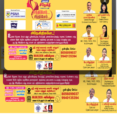
×
Home
தமிழ்நாடு
பெண்கள் பாதுகாப்பு: சட்டப்பேரவையில் பாஜக-திமுக...