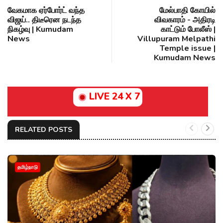
வேகமாக ஏர்போர்ட் வந்த
மேல்பாதி கோயில்
விஜய்.. திடீரென நடந்த
விவகாரம் - அதிரடி
நிகழ்வு | Kumudam
காட்டும் போலீஸ் |
News
Villupuram Melpathi
Temple issue |
Kumudam News
LIVE 24 X 7
RELATED POSTS
தமிழ்நாடு