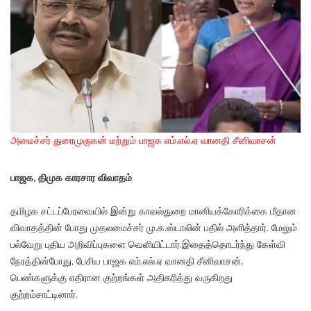
அமைச்சர் துரைமுருகன் மற்றும் பாஜக எம்.எல்.ஏ வானதி சீனிவாசன்
பாஜக, திமுக காரசார விவாதம்
தமிழக சட்டப்பேரவையில் இன்று காவல்துறை மானியக்கோரிக்கை மீதான
விவாதத்தின் போது முதலமைச்சர் மு.க.ஸ்டாலின் பதில் அளித்தார். மேலும்
பல்வேறு புதிய அறிவிப்புகளை வெளியிட்டார்.இதைத்தொடர்ந்து கேள்வி
நேரத்தின்போது, பேசிய பாஜக எம்.எல்.ஏ வானதி சீனிவாசன்,
பெண்களுக்கு எதிரான குற்றங்கள் அதிகரித்து வருகிறது
குற்றம்சாட்டினார்.