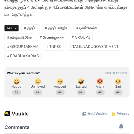
பொழுது முதல் நாளை தேர்வு மையத்தை வந்து பார்த்துக்கொள்வது
நல்லது.குரூப் 4 தேர்வுக்கு காலிப் பணியிடங்கள் அதிகரிக்க வாய்ப்புள்ளது”
என தெரிவித்தார்.
TAGS:
# குரூப்1
# குரூப்1ஏதேர்வு
# டிஎன்பிஎஸ்சி
# தமிழ்நாடுஅரசு
# பிரபாகர்ஐஏஎஸ்
# GROUP1
# GROUP1AEXAM
# TNPSC
# TAMILNADUGOVERNMENT
# PRABHAKARIAS