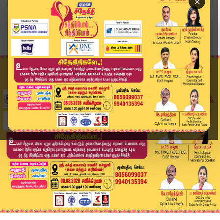
×
Home
தமிழ்நாடு
குரூப்-1, 1 ஏ தேர்வு முடிவுகள் எப்போது வெளியீட...