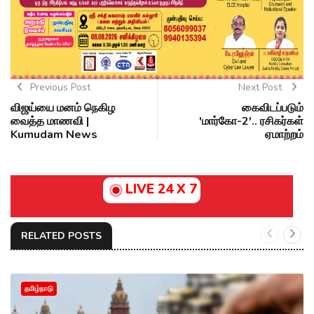
Previous Post
Next Post
விஜய்யை மனம் நெகிழ
கைவிடப்படும்
வைத்த மாணவி |
'மார்கோ-2'.. ரசிகர்கள்
Kumudam News
ஏமாற்றம்
LIVE 24 X 7
RELATED POSTS
தமிழ்நாடு