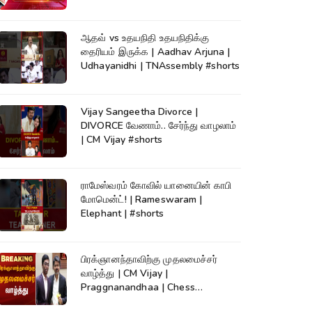
News
ஆதவ் vs உதயநிதி உதயநிதிக்கு
தைரியம் இருக்க | Aadhav Arjuna |
Udhayanidhi | TNAssembly #shorts
Vijay Sangeetha Divorce |
DIVORCE வேணாம்.. சேர்ந்து வாழலாம்
| CM Vijay #shorts
ராமேஸ்வரம் கோவில் யானையின் காபி
மோமென்ட்! | Rameswaram |
Elephant | #shorts
பிரக்ஞானந்தாவிற்கு முதலமைச்சர்
வாழ்த்து | CM Vijay |
Praggnanandhaa | Chess
Champion |KumudamNews