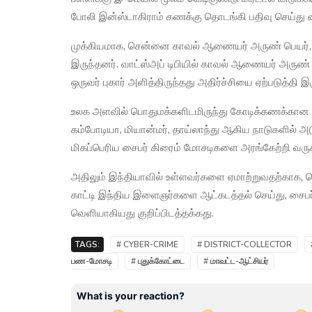
போலி இன்ஸ்டாகிராம் கணக்கு தொடங்கி பதிவு செய்து வர
முக்கியமாக, சென்னை காவல் ஆணையர் அருண் பெயர், புக
இருந்தனர். வாட்ஸ்அப் டிபியில் காவல் ஆணையர் அருண்
ஒருவர் புகார் அளித்திருந்தது அதிர்ச்சியை ஏற்படுத்தி இர
உலக அளவில் பொதுமக்களிடமிருந்து கோடிக்கணக்கான ர
கம்போடியா, மியான்மர், தாய்லாந்து ஆகிய நாடுகளில் 
மிகப்பெரிய சைபர் கிரைம் மோசடிகளை அரங்கேற்றி வருக
அதிலும் இந்தியாவில் உள்ளவர்களை ஏமாற்றுவதற்காக,
காட்டி இந்திய இளைஞர்களை ஆட்கடத்தல் செய்து, சைபர
வெளியாகியது குறிப்பிடத்தக்கது.
TAGS:
# CYBER-CRIME
# DISTRICT-COLLECTOR
பண-மோசடி
# புதுக்கோட்டை
# மாவட்ட-ஆட்சியர்