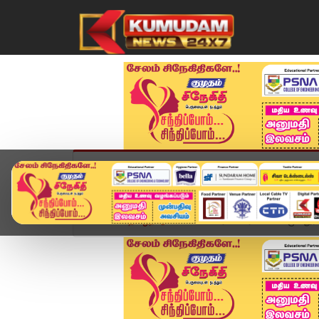
முகப்பு
விளையாட்டு
அண்மை
தமிழ்நாட
Home
தமிழ்நாடு
கலெக்டர் பெயரில் போலி முகநூல்