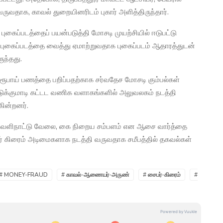
ுவதாக, காவல் துறையினரிடம் புகார் அளித்திருந்தார்.
ைப்படத்தைப் பயன்படுத்தி மோசடி முயற்சியில் ஈடுபட்டு
 புகைப்படத்தை வைத்து ஏமாற்றுவதாக புகைப்படம் ஆதாரத்துடன்
ுந்தது.
ூபாய் பணத்தை பறிப்பதற்காக சர்வதேச மோசடி கும்பல்கள்
அடுக்குமாடி கட்டட வணிக வளாகங்களில் அலுவலகம் நடத்தி
ின்றனர்.
 வெளிநாட்டு வேலை, கை நிறைய சம்பளம் என ஆசை வார்த்தை
் கிரைம் அடிமைகளாக நடத்தி வருவதாக சமீபத்தில் தகவல்கள்
# MONEY-FRAUD
# காவல்-ஆணையர்-அருண்
# சைபர்-கிரைம்
#