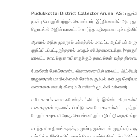
Pudukkottai District Collector Aruna IAS
: புது
முன்பு பொறுப்பேற்றுக் கொண்டார். இந்நிலையில் அவரது 
தொடங்கி அதில் மாவட்டம் சார்ந்த பதிவுகளையும் பதிவிட்
ஆனால் அந்த முகநூல் பக்கத்தில் மாவட்ட ஆட்சியர் அ
குறிப்பிடப்பட்டிருந்ததால் பலரும் சந்தேகமடைந்து, இதுகு
மாவட்ட காவல்துறையினருக்கும் தகவல்கள் வந்த நிலைய
போலீசார் மேற்கொண்ட விசாரணையில் மாவட்ட ஆட்சிய
ராஜஸ்தான் மாநிலத்தைச் சேர்ந்த கும்பல் என்பது தெரி
கணக்கை சைபர் கிரைம் போலீசார் முடக்கி உள்ளனர்.
சமீப காலங்களாக ஃபேஸ்புக், ட்விட்டர், இன்ஸ்டாகிரா 
கணக்குகள் உருவாக்கப்பட்டு பண மோசடி உள்ளிட்ட குற்றச்
மேலும், சமூக விரோத செயல்களிலும் ஈடுபட்டு வருகின்றன
கடந்த சில தினங்களுக்கு முன்பு, முன்னாள் முதல்வர் க
பள்ளிக்கு இ-மெயில் மூலம் வெடிகுண்டு மிரட்டல் விடுக்க