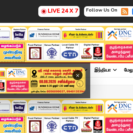
Follow Us On
LIVE 24 X 7
ு
சினிமா
அரசியல்
விளையாட்டு
இந்தியா
மேல
×
 கணக்கு.. வடமாநில ...