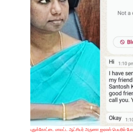
புதுக்கோட்டை மாவட்ட ஆட்சியர் அருணா ஐஏஎஸ் பெயரில் போ