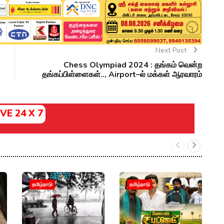
Next Post
Chess Olympiad 2024 : தங்கம் வென்ற
தங்கப்பிள்ளைகள்.., Airport–ல் மக்கள் ஆரவாரம்
IVE 24 X 7
இ
தமிழ்நாடு
தமிழ்நாடு
ந
பட
அப