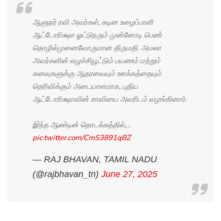
ஆளுநர் ரவி அவர்கள், கடின உழைப்பாளி
ஆட்டோரிக்ஷா ஓட்டுநரும் முன்னோடி பெண்
தொழில்முனைவோருமான திருமதி. அமலா
அவர்களின் எழுச்சியூட்டும் பயணம் மற்றும்
கனவுகளுக்கு ஆதரவையும் ஊக்கத்தையும்
தெரிவிக்கும் அடையாளமாக, புதிய
ஆட்டோரிக்ஷாவின் சாவியை அவரிடம் வழங்கினார்.
இந்த ஆண்டின் தொடக்கத்தில்,…
pic.twitter.com/CmS3891qBZ
— RAJ BHAVAN, TAMIL NADU
(@rajbhavan_tn)
June 27, 2025