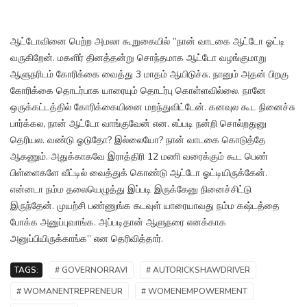
ஆட்டோவினை பெற்ற அமலா கூறுகையில் ”நான் வாடகை ஆட்டோ ஓட்டி
வருகிறேன். மகளிர் தினத்தன்று சொந்தமாக ஆட்டோ வழங்குமாறு
ஆளுநரிடம் கோரிக்கை வைத்து 3 மாதம் ஆயிடுச்சு. நானும் அதன் பிறகு
கோரிக்கை தொடர்பாக யாரையும் தொடர்பு கொள்ளவில்லை. நானே
ஒருக்கட்டத்தில் கோரிக்கையினை மறந்துவிட்டேன். கனவுல கூட நினைச்சு
பார்க்கல, நான் ஆட்டோ வாங்குவேன் என. எப்படி நன்றி சொல்றதுனு
தெரியல. வண்டு ஓடுதோ? இல்லையோ? நான் வாடகை கொடுத்தே
ஆகணும். அதுக்காகவே இராத்திரி 12 மணி வரைக்கும் கூட பெண்
பிள்ளைகளே வீட்டில் வைத்துக் கொண்டு ஆட்டோ ஓட்டியிருக்கேன்.
என்னடா நம்ம தலையெழுத்து இப்படி இருக்கேனு நினைச்சிட்டு
இருந்தேன். முயற்சி பண்ணுங்க கடவுள் யாரையாவது நம்ம கஷ்டத்தை
போக்க அனுப்புவாங்க. அப்படிதான் ஆளுநரை எனக்காக
அனுப்பியிருக்காங்க” என தெரிவித்தார்.
TAGS:
# GOVERNORRAVI
# AUTORICKSHAWDRIVER
# WOMANENTREPRENEUR
# WOMENEMPOWERMENT