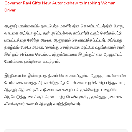
Governor Ravi Gifts New Autorickshaw to Inspiring Woman
Driver
ஆளுநர் மாளிகையில் நடைபெற்ற மகளிர் தின கொண்டாட்டத்தின் போது,
வாடகை ஆட்டோ ஓட்டி தன் குடும்பத்தை காப்பாற்றி வரும் செங்கல்பட்டு
மாவட்டத்தை சேர்ந்த அமலா, ஆளுநரால் கௌரவிக்கப்பட்டார். அப்போது
நிகழ்வில் பேசிய அமலா, ’எனக்கு சொந்தமாக ஆட்டோ வழங்கினால் நான்
இன்னும் சிறப்பாக செயல்பட உந்துக்கோலாக இருக்கும்’ என ஆளுநரிடம்
கோரிக்கை ஒன்றினை வைத்தார்.
இந்நிலையில், இன்றையத் தினம் சென்னையிலுள்ள ஆளுநர் மாளிகையில்
கோரிக்கை வைத்த அமலாவிற்கு ஆட்டோவினை வழங்கி சிறப்பித்துள்ளார்
ஆளுநர் ஆர்.என்.ரவி. கடுமையான உழைப்பால் முன்னேற்ற பாதையில்
அடியெடுத்து வைக்கும் அமலா, மற்ற பெண்களுக்கு முன்னுதாரணமாக
விளங்குவார் எனவும் ஆளுநர் வாழ்த்தியுள்ளார்.