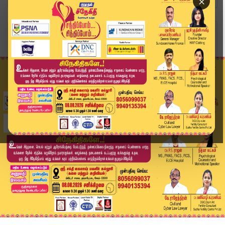
×
Home
தமிழ்நாடு
ரூ.284 கோடி டெண்டர்கள் ரத்து... முதல்வர் விஜய்ய...