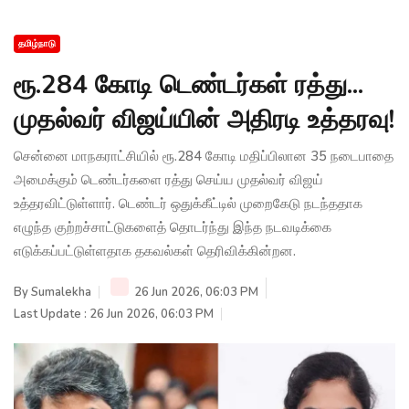
தமிழ்நாடு
ரூ.284 கோடி டெண்டர்கள் ரத்து...
முதல்வர் விஜய்யின் அதிரடி உத்தரவு!
சென்னை மாநகராட்சியில் ரூ.284 கோடி மதிப்பிலான 35 நடைபாதை
அமைக்கும் டெண்டர்களை ரத்து செய்ய முதல்வர் விஜய்
உத்தரவிட்டுள்ளார். டெண்டர் ஒதுக்கீட்டில் முறைகேடு நடந்ததாக
எழுந்த குற்றச்சாட்டுகளைத் தொடர்ந்து இந்த நடவடிக்கை
எடுக்கப்பட்டுள்ளதாக தகவல்கள் தெரிவிக்கின்றன.
By
Sumalekha
26 Jun 2026, 06:03 PM
Last Update : 26 Jun 2026, 06:03 PM