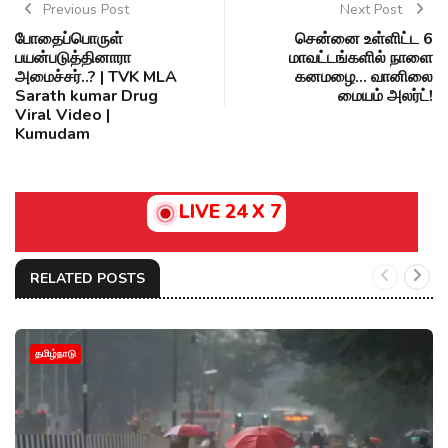
Previous Post
Next Post
போதைப்பொருள்
சென்னை உள்ளிட்ட 6
பயன்படுத்தினாரா
மாவட்டங்களில் நாளை
அமைச்சர்..? | TVK MLA
கனமழை... வானிலை
Sarath kumar Drug
மையம் அலர்ட்!
Viral Video |
Kumudam
LIVE 24 X 7
RELATED POSTS
தமிழ்நாடு