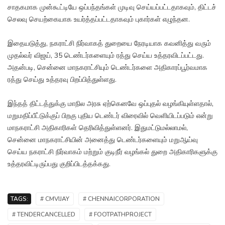
சாதகமாக முன்கூட்டியே ஒப்பந்தங்கள் முடிவு செய்யப்பட்டதாகவும், திட்டச்
செலவு செயற்கையாக உயர்த்தப்பட்டதாகவும் புகார்கள் எழுந்தன.
இதையடுத்து, நகராட்சி நிர்வாகத் துறையை நேரடியாக கவனித்து வரும்
முதல்வர் விஜய், 35 டெண்டர்களையும் ரத்து செய்ய உத்தரவிடப்பட்டது.
அதன்படி, சென்னை மாநகராட்சியும் டெண்டர்களை அதிகாரப்பூர்வமாக
ரத்து செய்து உத்தரவு பிறப்பித்துள்ளது.
இந்தத் திட்டத்துக்கு மாநில அரசு ஏற்கெனவே ஒப்புதல் வழங்கியுள்ளதால்,
மறுமதிப்பீட்டுக்குப் பிறகு புதிய டெண்டர் விரைவில் வெளியிடப்படும் என்று
மாநகராட்சி அதிகாரிகள் தெரிவித்துள்ளனர். இதுமட்டுமல்லாமல்,
சென்னை மாநகராட்சியின் அனைத்து டெண்டர்களையும் மறுஆய்வு
செய்ய நகராட்சி நிர்வாகம் மற்றும் குடிநீர் வழங்கல் துறை அதிகாரிகளுக்கு
உத்தரவிட்டிருப்பது குறிப்பிடத்தக்கது.
TAGS:
# CMVIJAY
# CHENNAICORPORATION
# TENDERCANCELLED
# FOOTPATHPROJECT