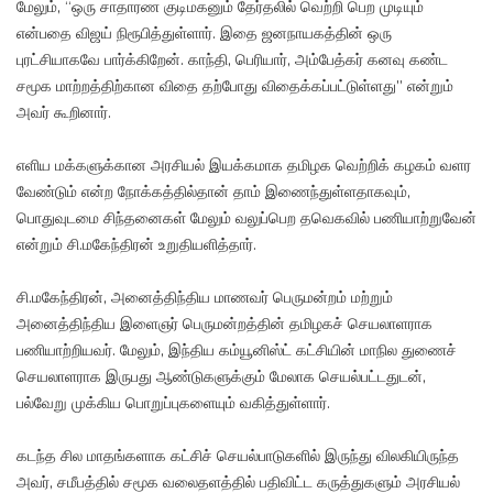
மேலும், “ஒரு சாதாரண குடிமகனும் தேர்தலில் வெற்றி பெற முடியும்
என்பதை விஜய் நிரூபித்துள்ளார். இதை ஜனநாயகத்தின் ஒரு
புரட்சியாகவே பார்க்கிறேன். காந்தி, பெரியார், அம்பேத்கர் கனவு கண்ட
சமூக மாற்றத்திற்கான விதை தற்போது விதைக்கப்பட்டுள்ளது” என்றும்
அவர் கூறினார்.
எளிய மக்களுக்கான அரசியல் இயக்கமாக தமிழக வெற்றிக் கழகம் வளர
வேண்டும் என்ற நோக்கத்தில்தான் தாம் இணைந்துள்ளதாகவும்,
பொதுவுடமை சிந்தனைகள் மேலும் வலுப்பெற தவெகவில் பணியாற்றுவேன்
என்றும் சி.மகேந்திரன் உறுதியளித்தார்.
சி.மகேந்திரன், அனைத்திந்திய மாணவர் பெருமன்றம் மற்றும்
அனைத்திந்திய இளைஞர் பெருமன்றத்தின் தமிழகச் செயலாளராக
பணியாற்றியவர். மேலும், இந்திய கம்யூனிஸ்ட் கட்சியின் மாநில துணைச்
செயலாளராக இருபது ஆண்டுகளுக்கும் மேலாக செயல்பட்டதுடன்,
பல்வேறு முக்கிய பொறுப்புகளையும் வகித்துள்ளார்.
கடந்த சில மாதங்களாக கட்சிச் செயல்பாடுகளில் இருந்து விலகியிருந்த
அவர், சமீபத்தில் சமூக வலைதளத்தில் பதிவிட்ட கருத்துகளும் அரசியல்