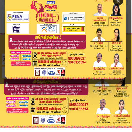
×
Home
அரசியல்
உட்கட்சி அதிருப்தியா? CPI மூத்த தலைவர் சி.மகேந்...