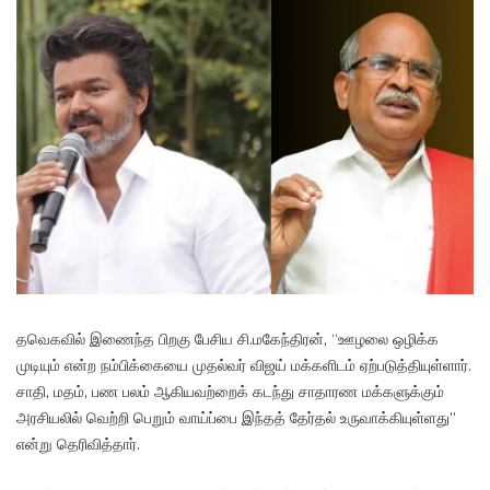
தவெகவில் இணைந்த பிறகு பேசிய சி.மகேந்திரன், “ஊழலை ஒழிக்க
முடியும் என்ற நம்பிக்கையை முதல்வர் விஜய் மக்களிடம் ஏற்படுத்தியுள்ளார்.
சாதி, மதம், பண பலம் ஆகியவற்றைக் கடந்து சாதாரண மக்களுக்கும்
அரசியலில் வெற்றி பெறும் வாய்ப்பை இந்தத் தேர்தல் உருவாக்கியுள்ளது”
என்று தெரிவித்தார்.