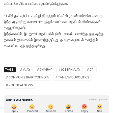
வட்டாரங்களில் பரபரப்பை ஏற்படுத்தியிருந்தன.
கட்சிக்குள் ஏற்பட்ட அதிருப்தி மற்றும் உட்கட்சி முரண்பாடுகளே அவரது
இந்த முடிவுக்கு காரணமாக இருக்கலாம் என அரசியல் விமர்சகர்கள்
கருதுகின்றனர்.
இந்நிலையில், இடதுசாரி அரசியலில் நீண்ட காலம் பயணித்த ஒரு மூத்த
தலைவர் தவெகவில் இணைந்திருப்பது, தமிழக அரசியல் களத்தில்
சலசலப்பை ஏற்படுத்தியுள்ளது.
TAGS:
# VIJAY
# CMVIJAY
# JOSEPHVIJAY
# CPI
# COMMUNISTPARTYOFINDIA
# TAMILNADUPOLITICS
# POLITICALNEWS