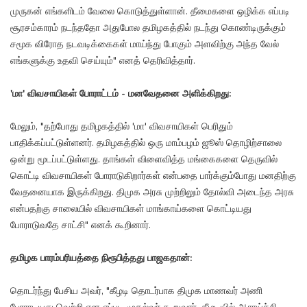
முருகன் எங்களிடம் வேலை கொடுத்துள்ளான். தீமைகளை ஒழிக்க எப்படி
சூரசம்காரம் நடந்ததோ அதுபோல தமிழகத்தில் நடந்து கொண்டிருக்கும்
சமூக விரோத நடவடிக்கைகள் மாய்ந்து போகும் அளவிற்கு அந்த வேல்
எங்களுக்கு உதவி செய்யும்" எனத் தெரிவித்தார்.
'மா' விவசாயிகள் போராட்டம் - மனவேதனை அளிக்கிறது:
மேலும், "தற்போது தமிழகத்தில் 'மா' விவசாயிகள் பெரிதும்
பாதிக்கப்பட்டுள்ளனர். தமிழகத்தில் ஒரு மாம்பழம் ஜூஸ் தொழிற்சாலை
ஒன்று மூடப்பட்டுள்ளது. தாங்கள் விளைவித்த மங்கைகளை தெருவில்
கொட்டி விவசாயிகள் போராடுகிறார்கள் என்பதை பார்க்கும்போது மனதிற்கு
வேதனையாக இருக்கிறது. திமுக அரசு முற்றிலும் தோல்வி அடைந்த அரசு
என்பதற்கு சாலையில் விவசாயிகள் மாங்காய்களை கொட்டியது
போராடுவதே சாட்சி" எனக் கூறினார்.
தமிழக பாரம்பரியத்தை நிரூபித்தது பாஜகதான்:
தொடர்ந்து பேசிய அவர், "கீழடி தொடர்பாக திமுக மாணவர் அணி