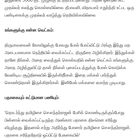
இதுவரை 3000 குட முழுக்கு நடத்தப்பட்டுள்ளது. அதில் ஒன்றில் கூட
முதல்வர் கலந்து கொள்ளவில்லை. தீபாவளி, விநாயகர் சதுர்த்தி உட்பட ஒரு
பண்டிகைக்கு முதல்வர் வாழ்த்து தெரிவிக்கவில்லை.
உங்களுக்கு என்ன வெட்கம்:
திருமாவளவன் கோவிலுக்கு போவது போல் போய்விட்டு அங்கு இந்து மத
அடையாளமாக நெற்றியில் வைக்கப்பட்ட திருநீரை அழிக்கிறார். இந்துக்கள்
தானே நீங்கள், அதை வைத்துக் கொள்வதில் என்ன வெட்கம் உங்களுக்கு.
அதை அழித்துவிட்டு தான் நீங்கள் புகைப்படத்துக்கு போஸ் கொடுக்க
வேண்டிய சூழ்நிலையில் இருக்கிறீர்கள். இதை மக்கள் பார்த்துக்
கொண்டுதான் இருக்கிறார்கள். இனிமேல் மக்களை ஏமாற்ற முடியாது.
பதாகையும் கட்டுமான பணியும்:
'தொடர்ந்து தமிழிசை சௌந்தர்ராஜன் பேசிக் கொண்டிருக்கும்போது
பின்னால் வைக்கப்பட்டிருந்த அலங்கார பதாகை திடீரென சரிந்து
விழுந்தது. இதனால் சற்று அதிர்ந்து போனார் தமிழிசை சௌந்தர்ராஜன்,
பதாகை சரிந்ததோடு ஒப்பிட்டு பேசுகையில்'