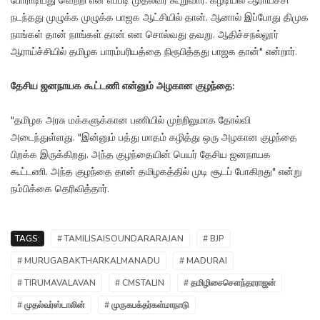
போராடியது வெற்றி என எப்படி முதல்வர் கூறுவார். கீழடியில் ஆராய்ச்சி
நடந்தது முழுக்க முழுக்க பாஜக ஆட்சியில் தான். ஆனால் இப்போது திமுக
நாங்கள் தான் நாங்கள் தான் என சொல்வது தவறு. ஆதிச்சநல்லூர்
ஆராய்ச்சியில் தமிழக பாரம்பரியத்தை நிரூபித்தது பாஜக தான்" என்றார்.
தேசிய ஜனநாயக கூட்டணி என்னும் அழகான குழந்தை:
"தமிழக அரசு மக்களுக்கான பணியில் முற்றிலுமாக தோல்வி
அடைந்துள்ளது. "இன்னும் பத்து மாதம் கழித்து ஒரு அழகான குழந்தை
பிறக்க இருக்கிறது. அந்த குழந்தையின் பெயர் தேசிய ஜனநாயக
கூட்டணி. அந்த குழந்தை தான் தமிழகத்தில் முடி சூடப் போகிறது" என்று
நம்பிக்கை தெரிவித்தார்.
TAGS:
# TAMILISAISOUNDARARAJAN
# BJP
# MURUGABAKTHARKALMANADU
# MADURAI
# TIRUMAVALAVAN
# CMSTALIN
# தமிழிசைசௌந்தரராஜன்
# முதல்வர்ஸ்டாலின்
# முருகபக்தர்கள்மாநாடு