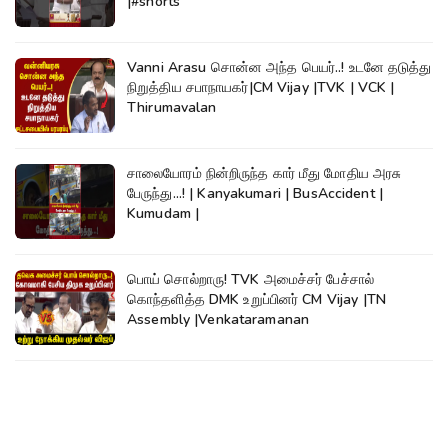
|#shorts
Vanni Arasu சொன்ன அந்த பெயர்..! உடனே தடுத்து
நிறுத்திய சபாநாயகர்|CM Vijay |TVK | VCK |
Thirumavalan
சாலையோரம் நின்றிருந்த கார் மீது மோதிய அரசு
பேருந்து...! | Kanyakumari | BusAccident |
Kumudam |
பொய் சொல்றாரு! TVK அமைச்சர் பேச்சால்
கொந்தளித்த DMK உறுப்பினர் CM Vijay |TN
Assembly |Venkataramanan