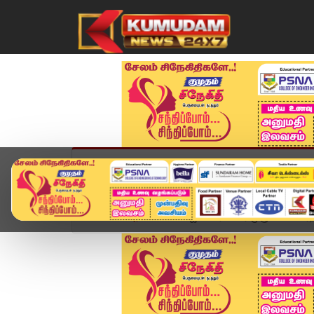
முகப்பு
விளையாட்டு
அண்மை
தமிழ்நாட
Home
அரசியல்
விஜய் பெரியாரை முழுமையாக ஏற்ற