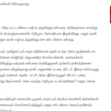
வரங்கள் பின்வருமாறு-
 அந்த கூட்டணியை வழி நடத்துகிறது என்பதை அமித்ஷாவை வைத்து
்னைப் பொருத்தவரையில் அதிமுக அமைதியாக இருக்கிறது. பாஜக தான்
ாஜக தான் வழி நடத்துகிறது என என் பார்வை உள்ளது.
ும். தமிழ்நாட்டில் சமூக நீதிக்கான குரல் கடந்த அரை நூற்றாண்டாக
்சியினை எம்ஜிஆர், ஜெயலலிதா போன்ற திராவிட தலைவர்கள்
யிலிருந்து வந்தவர் என்பதை தெரிந்துதான் நயினார் நாகேந்திரனை
ுகவை விழுங்குவது தான் பாஜகவின் உடனடி திட்டம். இதை எப்பொழுது
லும் நாங்கள் ஆண்ட கட்சி அல்ல. இப்பொழுதும் 65 சட்டமன்ற
 அது தேய்மானம் அடைவதற்கு அதிமுக உடன்படுகிறதா? பாஜக அதை
.
திக்கும் வகையில் முருகர் மாநாட்டில் வீடியோ வெளியிட்டுள்ளார்கள்.
்ணாவையும் கொச்சைப்படுத்தும் பாஜக சங் பரிவார அமைப்புகளோடு
ித்தார்.