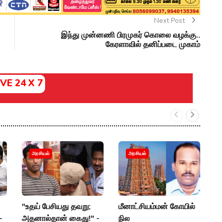
Next Post
இந்து முன்னணி பிரமுகர் கொலை வழக்கு..
கேரளாவில் தனிப்படை முகாம்
IVE 24 X 7
க
அரசியல்
அரசியல்
வ
ச
அ
"உதய் பேசியது தவறு;
மீனாட்சியம்மன் கோயில்
P
-
அதனால்தான் கைது!" -
நில