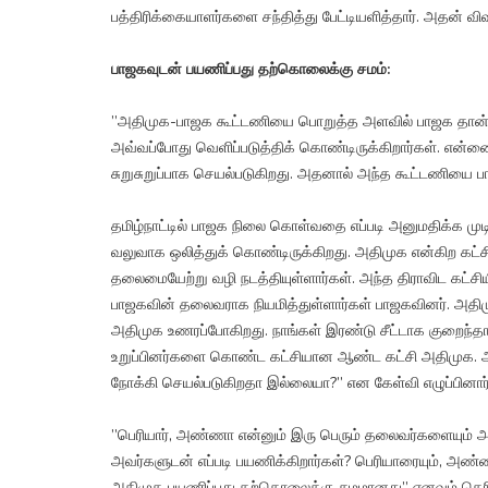
பத்திரிக்கையாளர்களை சந்தித்து பேட்டியளித்தார். அதன் வி
பாஜகவுடன் பயணிப்பது தற்கொலைக்கு சமம்:
”அதிமுக-பாஜக கூட்டணியை பொறுத்த அளவில் பாஜக தான்
அவ்வப்போது வெளிப்படுத்திக் கொண்டிருக்கிறார்கள். என
சுறுசுறுப்பாக செயல்படுகிறது. அதனால் அந்த கூட்டணியை ப
தமிழ்நாட்டில் பாஜக நிலை கொள்வதை எப்படி அனுமதிக்க முடிய
வலுவாக ஒலித்துக் கொண்டிருக்கிறது. அதிமுக என்கிற கட
தலைமையேற்று வழி நடத்தியுள்ளார்கள். அந்த திராவிட கட்சி
பாஜகவின் தலைவராக நியமித்துள்ளார்கள் பாஜகவினர். அதிம
அதிமுக உணரப்போகிறது. நாங்கள் இரண்டு சீட்டாக குறைந்தா
உறுப்பினர்களை கொண்ட கட்சியான ஆண்ட கட்சி அதிமுக.
நோக்கி செயல்படுகிறதா இல்லையா?” என கேள்வி எழுப்பினார்
”பெரியார், அண்ணா என்னும் இரு பெரும் தலைவர்களையும் அவம
அவர்களுடன் எப்படி பயணிக்கிறார்கள்? பெரியாரையும், அண
அதிமுக பயணிப்பது தற்கொலைக்கு சமமானது” எனவும் தெரிவ