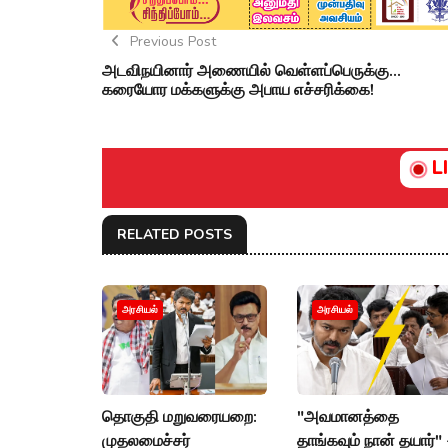
Previous Post
அடவிநயினார் அணையில் வெள்ளப்பெருக்கு...
கரையோர மக்களுக்கு அபாய எச்சரிக்கை!
L
RELATED POSTS
அரசியல்
அரசியல்
தொகுதி மறுவரையறை:
"அவமானத்தை
முதலமைச்சர்
தாங்கவும் நான் தயார்" 