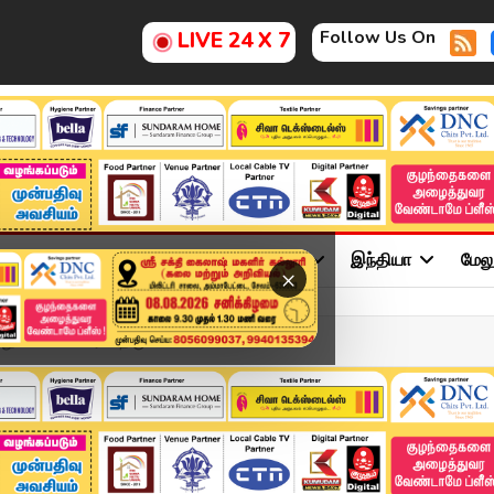
Follow Us On
LIVE 24 X 7
ு
சினிமா
அரசியல்
விளையாட்டு
இந்தியா
மேல
×
ுக் கொண்டாரா? திரு...