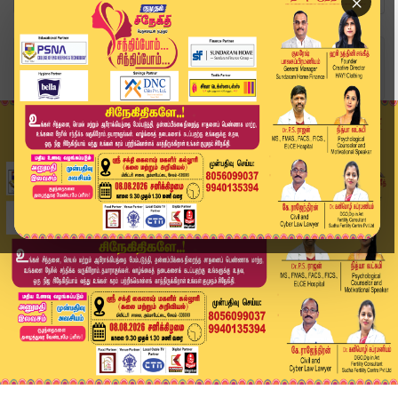
×
Home
அரசியல்
டாஸ்மாக் வழக்கு: அதிமுக-பாஜக தொடர்பு தெரிகிறது....