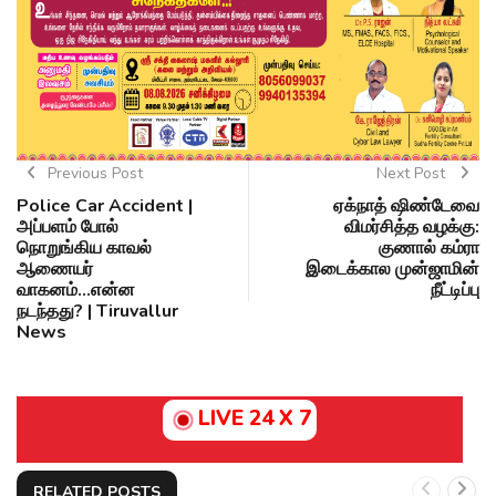
Previous Post
Next Post
Police Car Accident |
ஏக்நாத் ஷிண்டேவை
அப்பளம் போல்
விமர்சித்த வழக்கு:
நொறுங்கிய காவல்
குணால் கம்ரா
ஆணையர்
இடைக்கால முன்ஜாமின்
வாகனம்...என்ன
நீட்டிப்பு
நடந்தது? | Tiruvallur
News
LIVE 24 X 7
RELATED POSTS