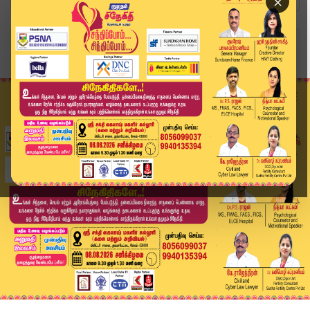
×
Home
இந்தியா
ஜனநாயகத்துக்கு எதிரான சவால்... அவசரநிலையை பாடமா...