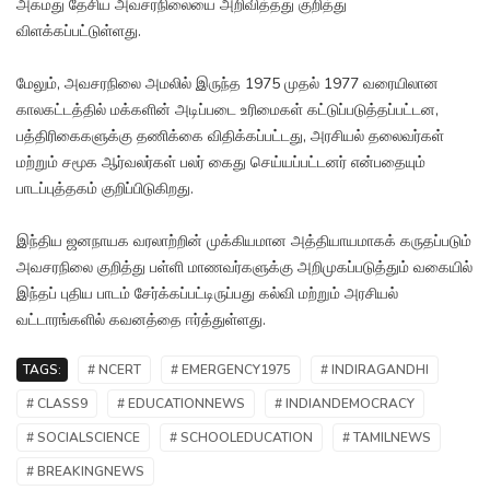
அகமது தேசிய அவசரநிலையை அறிவித்தது குறித்து
விளக்கப்பட்டுள்ளது.
மேலும், அவசரநிலை அமலில் இருந்த 1975 முதல் 1977 வரையிலான
காலகட்டத்தில் மக்களின் அடிப்படை உரிமைகள் கட்டுப்படுத்தப்பட்டன,
பத்திரிகைகளுக்கு தணிக்கை விதிக்கப்பட்டது, அரசியல் தலைவர்கள்
மற்றும் சமூக ஆர்வலர்கள் பலர் கைது செய்யப்பட்டனர் என்பதையும்
பாடப்புத்தகம் குறிப்பிடுகிறது.
இந்திய ஜனநாயக வரலாற்றின் முக்கியமான அத்தியாயமாகக் கருதப்படும்
அவசரநிலை குறித்து பள்ளி மாணவர்களுக்கு அறிமுகப்படுத்தும் வகையில்
இந்தப் புதிய பாடம் சேர்க்கப்பட்டிருப்பது கல்வி மற்றும் அரசியல்
வட்டாரங்களில் கவனத்தை ஈர்த்துள்ளது.
TAGS:
# NCERT
# EMERGENCY1975
# INDIRAGANDHI
# CLASS9
# EDUCATIONNEWS
# INDIANDEMOCRACY
# SOCIALSCIENCE
# SCHOOLEDUCATION
# TAMILNEWS
# BREAKINGNEWS