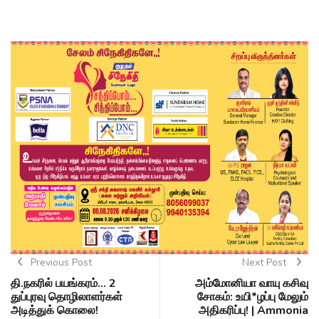
Previous Post
Next Post
தி.நகரில் பயங்கரம்... 2
அம்மோனியா வாயு கசிவு
துப்புரவு தொழிலாளர்கள்
சோகம்: உயி*ழப்பு மேலும்
அடித்துக் கொலை!
அதிகரிப்பு! | Ammonia