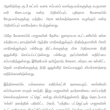
ஆண்டுக்கு ரூ.3 லட்சம் வரை சம்பளம் வாங்குபவர்களுக்கு வருமான
வரி கிடையாது என்ற அறிவிப்பும், புதிதாக வேலையில்
சேருபவர்களுக்கு மத்திய அரசு ஊக்கத்தொகை வழங்கும் என்ற
அறிவிப்பும் வரவேற்பை பெற்றுள்ளது.
அதே வேளையில் பாஜகவின் தேசிய ஜனநாயக கூட்டணியில் உள்ள
சந்திரபாபு நாயுடுவின் ஆந்திர மாநிலத்துக்கும், நிதிஷ்குமாரின் பீகார்
மாநிலத்துக்கும் பல்வேறு திட்டங்களுக்கு மிக அதிகமான நிதி
ஒதுக்கீடு செய்யப்பட்டுள்ளது பல்வேறு தரப்பினரின் எதிர்ப்பை
சம்பாதித்துள்ளது. இதேபோல் தமிழ்நாடு, கேரளா, கர்நாடகா உள்ளிட்ட
தென் மாநிலங்களுக்கு நிதி ஒதுக்கீடு செய்யாததும் விமர்சனத்தை
எதிர்கொண்டுள்ளது.
இந்நிலையில், மக்களவை எதிர்க்கட்சி தலைவரும், காங்கிரஸ்
எம்பியுமான ராகுல் காந்தி, இது பாஜகவின் நாற்காலியை காப்பாற்றி
கொள்வதற்கான பட்ஜெட் என்று விமர்சித்துள்ளார். இது தொடர்பாக
'எக்ஸ்' தளத்தில் பதிவிட்ட அவர், ''மத்திய பட்ஜெட்டில் பாஜகவின்
கூட்டாளிகளை திருப்திப்படுத்தும் வகையில் வெற்று வாக்குறுதிகள்