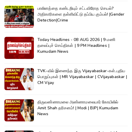
பாலினத்தை கண்டறியும் சட்டவிரோத செயல்?
அதிகாரிகளை தள்ளிவிட்டு தப்பிய கும்பல்! |Gender
Detection|Crime
Today Headlines - 08 AUG 2026 | 9 மணி
தலைப்புச் செய்திகள் | 9 PM Headlines |
Kumudam News
TVK-வில் இணைந்த இரு Vijayabaskar-கள்..புதிய
பொறுப்புகள் | MR Vijayabaskar | CVijayabaskar |
CM Vijay
திருவண்ணாமலை அண்ணாமலையார் கோயிலில்
Amit Shah தரிசனம்! | Modi | BJP| Kumudam
News