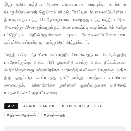
இது தவிர மத்திய அரசை கடுமையாக சாடியுள்ள காங்கிரஸ்
பொதுச்செயலாளர் ஜெய்ராம் ரமேஷ், ''நாட்டில் வேலைவாய்ப்பின்மை
நிலவுவதை கடந்த 10 ஆண்டுகளாக மறைத்து வந்த மத்திய அரசு,
அனைத்து இளைஞர்களுக்கும் வேலைவாய்ப்பு வழங்கப்படும் என்று
பட்ஜெட்டில் அறிவித்துள்ளதன் மூலம் வேலைவாய்ப்பின்மையை
ஒப்புக்கொண்டுள்ளது'' என்று தெரிவித்துள்ளார்.
''மத்திய அரசு ஆட்சியை காப்பாற்றிக் கொள்வதற்காக பீகார், ஆந்திர
பிரதேசத்துக்கு அதிக நிதி ஒதுக்கீடு செய்து அதிக திட்டங்களை
அறிவித்துள்ளது. உத்தரபிரதேச மாநிலத்தில் விவசாயிகளுக்கு அதிக
நிதி ஓதுக்கீடு செய்யாதது ஏன்'' என்று சமாஜ்வாடி கட்சியின்
தலைவரும், உத்தரபிரதேச முன்னாள் முதல்வருமான அகிலேஷ்
யாதவ் கேள்வி எழுப்பியுள்ளார்.
TAGS:
# RAHUL-GANDHI
# UNION-BUDGET-2024
# நிர்மலா-சீதாராமன்
# ராகுல்-காந்தி