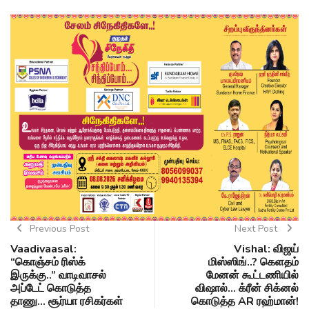
Previous Post
Next Post
Vaadivaasal:
Vishal: விஜய்
“கொஞ்சம் ரிஸ்க்
மிஸ்ஸிங்..? கெளதம்
இருக்கு..” வாடிவாசல்
மேனன் கூட்டணியில்
அப்டேட் கொடுத்த
விஷால்... க்ரீன் சிக்னல்
தாணு... சூர்யா ரசிகர்கள்
கொடுத்த AR ரஹ்மான்!