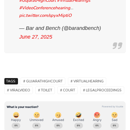
#GujaratHighCourt
#VirtualHearings
#VideoConferencehearing
…
pic.twitter.com/spyxMiptiO
— Bar and Bench (@barandbench)
June 27, 2025
TAGS:
# GUJARATHIGHCOURT
# VIRTUALHEARING
# VIRALVIDEO
# TOILET
# COURT
# LEGALPROCEEDINGS