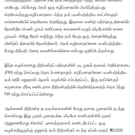
அமர்ந்திருந்தார். ஆனால் சில நிமிடங்களுக்குப் பிறகு, கேமரா கோணம்
மாறியது. அப்போது அவர் ஒரு கழிப்பறையில் அமர்ந்திருப்பது
தெரியவந்தது.கழிப்பறையை அந்த நபர் பயன்படுத்திய காட்சிகளும்
காணொலியில் தெளிவாக தெரிந்தது. இதனை கண்டு மற்றொரு திரையில்
தோன்றிய பெண் முகம் சுளிப்பதை வைரலாகி வரும் வீடியோவில் காண
முடியும். சிறிது நேரம் கழித்து அந்த நபர் வேறு ஒரு அறையிலிருந்து
மீண்டும் திரையில் தோன்றினார். அவர் கழிவறையினை பயன்படுத்திய
போது நீதிபதி அதை கவனிக்கவில்லை என்பது குறிப்பிடத்தக்கது.
இந்த வழக்கானது நீதிமன்றப் பதிவுகளின் படி முதல் தகவல் அறிக்கையை
(FIR) ரத்து செய்வது தொடர்பானதாகும். கழிப்பறையினை பயன்படுத்திய
நபர் எதிர் மனுதாரர் ஆவார். வழக்கில் சம்பந்தப்பட்ட இரு தரப்பினரும்
சுமூகமாக தீர்வு கண்டதாக நீதிமன்றத்தில் தெரிவித்ததைத் தொடர்ந்து
FIR ரத்து செய்யப்பட்டுள்ளது.
ஆன்லைன் நீதிமன்ற நடவடிக்கைகளின் போது தகாத முறையில் நடந்து
கொள்வது இது முதல் முறையல்ல. வீடியோ கான்பரன்சிங் மூலம்
ஆஜரானபோது சிகரெட் புகைத்ததாகக் கண்டறியப்பட்ட ஒரு
வழக்கறிஞருக்கு குஜராத் உயர் நீதிமன்றம் கடந்த ஏப்ரல் மாதம் ₹50,000