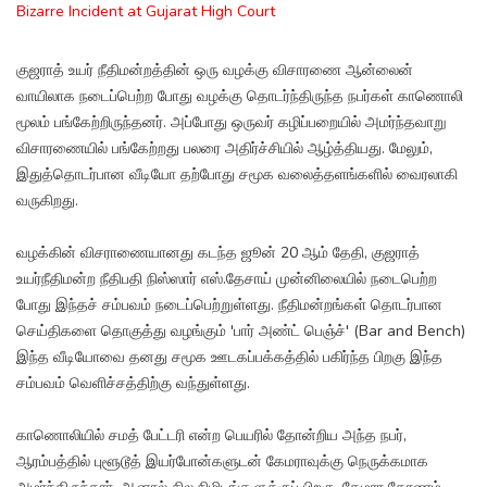
Bizarre Incident at Gujarat High Court
குஜராத் உயர் நீதிமன்றத்தின் ஒரு வழக்கு விசாரணை ஆன்லைன்
வாயிலாக நடைப்பெற்ற போது வழக்கு தொடர்ந்திருந்த நபர்கள் காணொலி
மூலம் பங்கேற்றிருந்தனர். அப்போது ஒருவர் கழிப்பறையில் அமர்ந்தவாறு
விசாரணையில் பங்கேற்றது பலரை அதிர்ச்சியில் ஆழ்த்தியது. மேலும்,
இதுத்தொடர்பான வீடியோ தற்போது சமூக வலைத்தளங்களில் வைரலாகி
வருகிறது.
வழக்கின் விசராணையானது கடந்த ஜூன் 20 ஆம் தேதி, குஜராத்
உயர்நீதிமன்ற நீதிபதி நிஸ்ஸார் எஸ்.தேசாய் முன்னிலையில் நடைபெற்ற
போது இந்தச் சம்பவம் நடைப்பெற்றுள்ளது. நீதிமன்றங்கள் தொடர்பான
செய்திகளை தொகுத்து வழங்கும் 'பார் அண்ட் பெஞ்ச்' (Bar and Bench)
இந்த வீடியோவை தனது சமூக ஊடகப்பக்கத்தில் பகிர்ந்த பிறகு இந்த
சம்பவம் வெளிச்சத்திற்கு வந்துள்ளது.
காணொலியில் சமத் பேட்டரி என்ற பெயரில் தோன்றிய அந்த நபர்,
ஆரம்பத்தில் புளூடூத் இயர்போன்களுடன் கேமராவுக்கு நெருக்கமாக