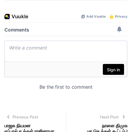
Previous Post
Next Post
பாஜக நியமன
நாளை திமுக
எம்.எல்.ஏ.க்கள் ராஜினாமா
மா.செ.க்கள் கூட்டம் |