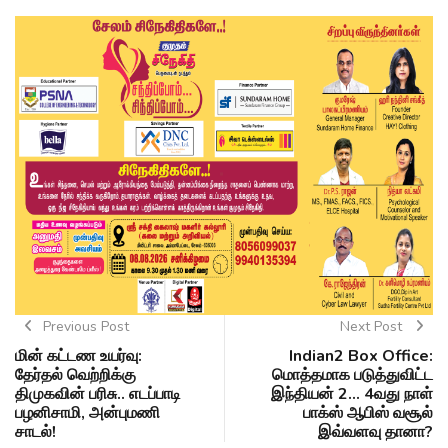
Previous Post
Next Post
மின் கட்டண உயர்வு:
Indian2 Box Office:
தேர்தல் வெற்றிக்கு
மொத்தமாக படுத்துவிட்ட
திமுகவின் பரிசு.. எடப்பாடி
இந்தியன் 2... 4வது நாள்
பழனிசாமி, அன்புமணி
பாக்ஸ் ஆபிஸ் வசூல்
சாடல்!
இவ்வளவு தானா?