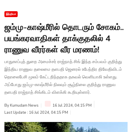
இந்தியா
ஜம்மு-காஷ்மீரில் தொடரும் சோகம்..
பயங்கரவாதிகள் தாக்குதலில் 4
ராணுவ வீரர்கள் வீர மரணம்!
பாதுகாப்புத் துறை அமைச்சர் ராஜ்நாத் சிங் இந்த சம்பவம் குறித்து
இந்திய ராணுவ தலைமை தளபதி ஜெனரல் உபேந்திர திவேதிவிடம்
தொலைபேசி மூலம் கேட்டறிந்ததாக தகவல் வெளியாகி உள்ளது.
அப்போது ஜம்மு-காஷ்மீரில் நிலவும் சூழ்நிலை குறித்து ராணுவ
தளபதி ராஜ்நாத் சிங்கிடம் விளக்கி கூறியுள்ளார்.
By
Kumudam News
16 Jul 2024, 04:15 PM
Last Update : 16 Jul 2024, 04:15 PM