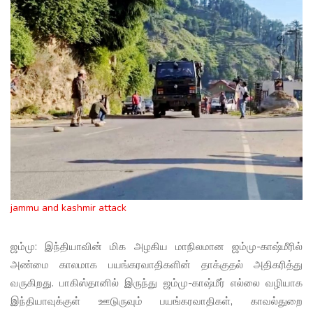
jammu and kashmir attack
ஜம்மு: இந்தியாவின் மிக அழகிய மாநிலமான ஜம்மு-காஷ்மீரில்
அண்மை காலமாக பயங்கரவாதிகளின் தாக்குதல் அதிகரித்து
வருகிறது. பாகிஸ்தானில் இருந்து ஜம்மு-காஷ்மீர் எல்லை வழியாக
இந்தியாவுக்குள் ஊடுருவும் பயங்கரவாதிகள், காவல்துறை