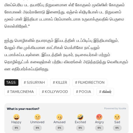
மிகப்பெரிய பட தயாரிப்பு நிறுவனமான ஸ்ரீ கோகுலம் மூவிஸின் கோகுலம்
கோபாலன் அவர்களோடு இணைந்து, ஏஞ்சல் ஸ்டூடியோஸ் பட நிறுவனம்
மூலம் பான் இந்தியா படமாகப் பிரம்மாண்டமாக உருவாக்குவதில் பெருமை
கொள்கிறேன்."
ஐந்து மொழிகளில் தயாராகும் இப்படத்தின் படப்பிடிப்பு இந்தியாவிலும்,
மேலும் சில முக்கியமான காட்சிகள் மெக்சிகோ நாட்டிலும்
படமாக்கப்படவுள்ளன. இப்படத்தின் நடிகர், நடிகையர்கள் மற்றும்
தொழில்நுட்பக் கலைஞர்கள் பற்றிய விவரங்கள் அடுத்தடுத்து வெளியாகும்
என எதிர்பார்க்கப்படுகிறது.
TAGS:
# SJSURYAH
# KILLER
# FILMDIRECTION
# TAMILCINEMA
# KOLLYWOOD
# POOJA
# கில்லர்