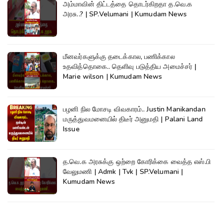
அம்மாவின் திட்டத்தை தொடர்கிறதா த.வெ.க
அரசு..? | SP.Velumani | Kumudam News
மீனவர்களுக்கு தடைக்கால, பணிக்கால
உதவித்தொகை.. தெளிவு படுத்திய அமைச்சர் |
Marie wilson | Kumudam News
பழனி நில மோசடி விவகாரம்.. Justin Manikandan
மருத்துவமனையில் திடீர் அனுமதி | Palani Land
Issue
த.வெ.க அரசுக்கு ஒற்றை கோரிக்கை வைத்த எஸ்.பி
வேலுமணி | Admk | Tvk | SP.Velumani |
Kumudam News