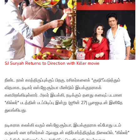
SJ Suryah Returns to Direction with Killer movie
நீண்ட நாள் காத்திருப்புக்குப் பிறகு, ரசிகர்களைக் "குஷி"ப்படுத்தும்
விதமாக, நடிகர் எஸ்.ஜே.சூர்யா மீண்டும் இயக்குநராகக்
களமிறங்கியுள்ளார். அவர் இயக்கி, நடிக்கும் தனது கனவுப் படமான
"கில்லர்" படத்தின் படப்பிடிப்பு இன்று (ஜூன் 27) பூஜையுடன் இனிதே
துவங்கியது.
நடிகராக கலக்கி வரும் எஸ்.ஜே.சூர்யா, இயக்குநராக எப்போது படம்
தருவார் என ரசிகர்கள் ஆவலுடன் எதிர்பார்த்திருந்த நிலையில், "கில்லர்"