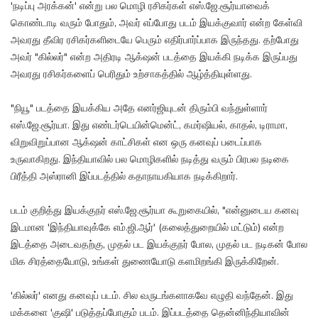
'நடிப்பு அரக்கன்' என்று பல மொழி ரசிகர்கள் எஸ்.ஜே.சூர்யாவைக்
கொண்டாடி வரும் போதும், அவர் எப்போது படம் இயக்குவார் என்ற கேள்வி
அவரது தீவிர ரசிகர்களிடையே பெரும் எதிர்பார்ப்பாக இருந்தது. தற்போது
அவர் "கில்லர்" என்ற அதிரடி ஆக்‌ஷன் படத்தை இயக்கி நடிக்க இருப்பது
அவரது ரசிகர்களைப் பெரிதும் உற்சாகத்தில் ஆழ்த்தியுள்ளது.
"நியூ" படத்தை இயக்கிய அதே எனர்ஜியுடன் திரும்பி வந்துள்ளார்
எஸ்.ஜே.சூர்யா. இது எண்டர்டெயின்மென்ட், கமர்ஷியல், காதல், டிராமா,
விறுவிறுப்பான ஆக்‌ஷன் காட்சிகள் என ஒரு கனவுப் படைப்பாக
உருவாகிறது. இந்தியாவில் பல மொழிகளில் நடித்து வரும் பிரபல நடிகை
பிரீத்தி அஸ்ரானி இப்படத்தில் கதாநாயகியாக நடிக்கிறார்.
படம் குறித்து இயக்குநர் எஸ்.ஜே.சூர்யா கூறுகையில், "என்னுடைய கனவு
இடமான 'இந்தியாவுக்கே எம்.ஜி.ஆர்' (கலைத்துறையில் மட்டும்) என்ற
இடத்தை அடைவதற்கு, முதல் பட இயக்குநர் போல, முதல் பட நடிகன் போல
மிக சிரத்தையோடு, உங்கள் துணையோடு களமிறங்கி இருக்கிறேன்.
'கில்லர்' எனது கனவுப் படம். சில வருடங்களாகவே எழுதி வந்தேன். இது
மக்களை 'குஷி' படுத்தப்போகும் படம். இப்படத்தை தென்னிந்தியாவின்