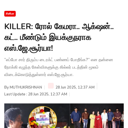
சினிமா
KILLER: ரோல் கேமரா.. ஆக்‌ஷன்..
கட்.. மீண்டும் இயக்குநராக
எஸ்.ஜே.சூர்யா!
”எப்போ சார் திரும்ப டைரக்ட் பண்ணப் போறீங்க?” என தன்னை
நோக்கி எழுந்த கேள்விகளுக்கு கில்லர் படத்தின் மூலம்
விடைக்கொடுத்துள்ளார் எஸ்.ஜே.சூர்யா.
By
MUTHUKRISHNAN
28 Jun 2025, 12:37 AM
Last Update : 28 Jun 2025, 12:37 AM