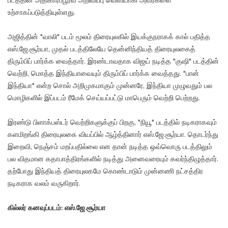
படத்தின் அதிகாரப்பூர்வ அறிவிப்பு வெளியாகி அவர்களை
உற்சாகப்படுத்தியுள்ளது.
அஜித்தின் "வாலி" படம் மூலம் திரையுலகில் இயக்குநராகக் கால் பதித்த
எஸ்.ஜே.சூர்யா, முதல் படத்திலேயே தென்னிந்தியத் திரையுலகைத்
திரும்பிப் பார்க்க வைத்தார். இரண்டாவதாக விஜய் நடித்த "குஷி" படத்தின்
வெற்றி, மொத்த இந்தியாவையும் திரும்பிப் பார்க்க வைத்தது. "பான்
இந்தியா" என்ற சொல் அறிமுகமாகும் முன்னரே, இந்தியா முழுவதும் பல
மொழிகளில் இப்படம் ரீமேக் செய்யப்பட்டு மாபெரும் வெற்றி பெற்றது.
இரண்டு பிளாக்பஸ்டர் வெற்றிகளுக்குப் பிறகு, "நியூ" படத்தில் நடிகராகவும்
களமிறங்கி திரையுலகை வியப்பில் ஆழ்த்தினார் எஸ்.ஜே.சூர்யா. தொடர்ந்து
இறைவி, நெஞ்சம் மறப்பதில்லை என தான் நடித்த ஒவ்வொரு படத்திலும்
பல விதமான கதாபாத்திரங்களில் நடித்து அனைவரையும் கவர்ந்திழுத்தார்.
தற்போது இந்தியத் திரையுலகமே கொண்டாடும் முன்னணி நட்சத்திர
நடிகராக வலம் வருகிறார்.
கில்லர் கனவுப்படம்: எஸ்.ஜே.சூர்யா