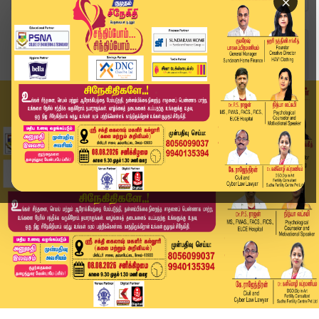
×
Home
சினிமா
KILLER: ரோல் கேமரா.. ஆக்‌ஷன்.. கட்.. மீண்டும் இ...