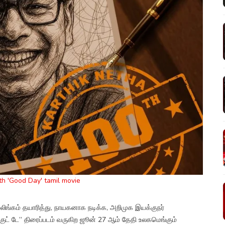
th 'Good Day' tamil movie
ராமலிங்கம் தயாரித்து, நாயகனாக நடிக்க, அறிமுக இயக்குநர்
குட் டே” திரைப்படம் வருகிற ஜூன் 27 ஆம் தேதி உலகமெங்கும்