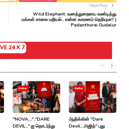
Next Post
Wild Elephant: வனத்துறையை கண்டித்து
மக்கள் சாலை மறியல்.. என்ன காரணம் தெரியுமா? |
Padanthorai Gudalur
IVE 24 X 7
வ
சினிமா
சினிமா
அ
த
பர
ப
ா
"NOVA...","DARE
ஆதிக்கின் "Dare
DEVIL..".ஐ தொடர்ந்து
Devil...அஜித்" புது