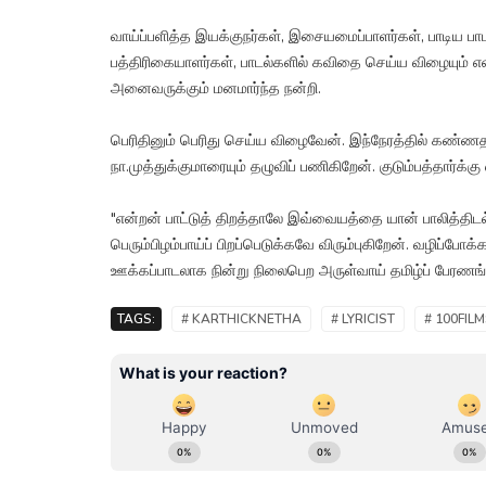
வாய்ப்பளித்த இயக்குநர்கள், இசையமைப்பாளர்கள், பாடிய பாட
பத்திரிகையாளர்கள், பாடல்களில் கவிதை செய்ய விழையும் என
அனைவருக்கும் மனமார்ந்த நன்றி.
பெரிதினும் பெரிது செய்ய விழைவேன். இந்நேரத்தில் கண்
நா.முத்துக்குமாரையும் தழுவிப் பணிகிறேன். குடும்பத்தார்க்கு
"என்றன் பாட்டுத் திறத்தாலே இவ்வையத்தை யான் பாலித்திடல்
பெரும்பிழம்பாய்ப் பிறப்பெடுக்கவே விரும்புகிறேன். வழிப்ப
ஊக்கப்பாடலாக நின்று நிலைபெற அருள்வாய் தமிழ்ப் பேரணங்கே!
TAGS:
# KARTHICKNETHA
# LYRICIST
# 100FIL