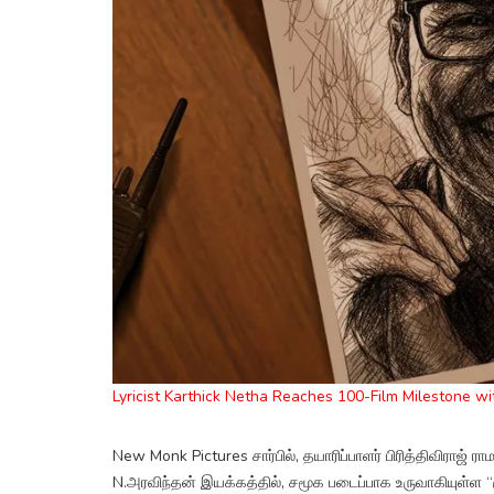
Lyricist Karthick Netha Reaches 100-Film Milestone wi
New Monk Pictures சார்பில், தயாரிப்பாளர் பிரித்திவிராஜ் 
N.அரவிந்தன் இயக்கத்தில், சமூக படைப்பாக உருவாகியுள்ள “