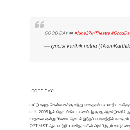
GOOD DAY ❤️
#June27inTheatre
#GoodDa
— lyricist karthik netha (@iamKarth
“GOOD DAY!
பாட்டு எழுத சென்னைக்கு வந்து பாதைகள் பல மாறிய கவிஞ
படம். 2005 இல் தொடங்கிய பயணம். இருபது ஆண்டுகளில் நூறு
சாதனை ஒன்றுமில்லை. ஆனால் இந்தப் பயணத்தில் காலமும் வா
OPTIMIST ஆக மாற்றிய மனிதர்களின் அன்பிற்கும் வாழ்க்கைய