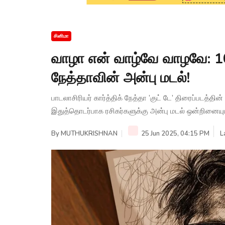
சினிமா
வாழா என் வாழ்வே வாழவே: 100 
நேத்தாவின் அன்பு மடல்!
பாடலாசிரியர் கார்த்திக் நேத்தா ’குட் டே’ திரைப்படத்தி
இதுத்தொடர்பாக ரசிகர்களுக்கு அன்பு மடல் ஒன்றினையும
By
MUTHUKRISHNAN
25 Jun 2025, 04:15 PM
L