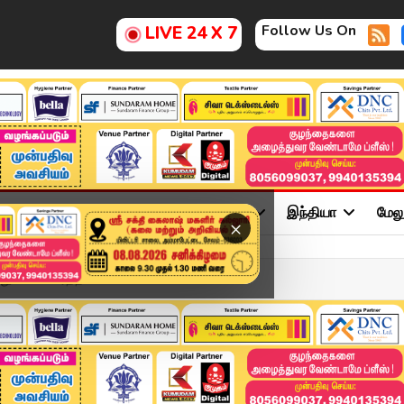
Follow Us On
LIVE 24 X 7
ு
சினிமா
அரசியல்
விளையாட்டு
இந்தியா
மேல
×
படம்.. கார்த்திக...