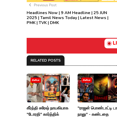
Previous Post
Headlines Now | 9 AM Headline | 25 JUN
2025 | Tamil News Today | Latest News |
PMK | TVK | DMK
L
RELATED POSTS
சினிமா
சினிமா
கீர்த்தி சுரேஷ் நாயகியாக
"ராஜன் பொண்டாட்டி ட
"டோரதி" கார்த்திக்
நானு" - கண்டதை