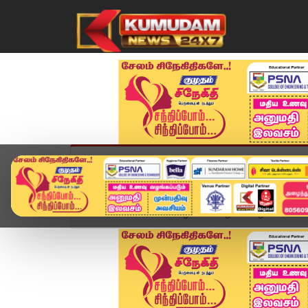
முகப்பு
விளையாட்டு
அண்மை
தமிழ்நாட
Home
சினிமா
வாழா என் வாழ்வே வாழவே: 100 வது 