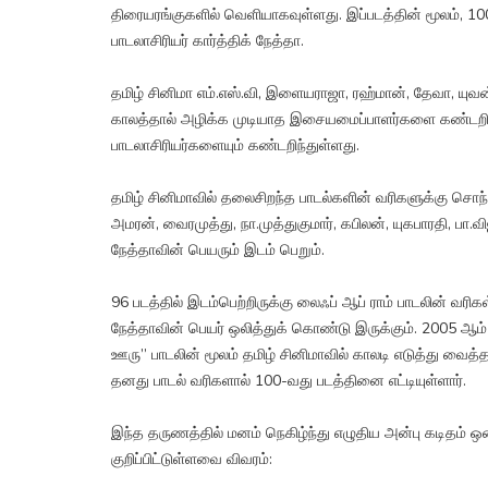
திரையரங்குகளில் வெளியாகவுள்ளது. இப்படத்தின் மூலம், 10
பாடலாசிரியர் கார்த்திக் நேத்தா.
தமிழ் சினிமா எம்.எஸ்.வி, இளையராஜா, ரஹ்மான், தேவா, யுவ
காலத்தால் அழிக்க முடியாத இசையமைப்பாளர்களை கண்டறி
பாடலாசிரியர்களையும் கண்டறிந்துள்ளது.
தமிழ் சினிமாவில் தலைசிறந்த பாடல்களின் வரிகளுக்கு சொந
அமரன், வைரமுத்து, நா.முத்துகுமார், கபிலன், யுகபாரதி, பா.விஜ
நேத்தாவின் பெயரும் இடம் பெறும்.
96 படத்தில் இடம்பெற்றிருக்கு லைஃப் ஆப் ராம் பாடலின் வரிகள் 
நேத்தாவின் பெயர் ஒலித்துக் கொண்டு இருக்கும். 2005 ஆ
ஊரு” பாடலின் மூலம் தமிழ் சினிமாவில் காலடி எடுத்து வைத்த
தனது பாடல் வரிகளால் 100-வது படத்தினை எட்டியுள்ளார்.
இந்த தருணத்தில் மனம் நெகிழ்ந்து எழுதிய அன்பு கடிதம் ஒ
குறிப்பிட்டுள்ளவை விவரம்: