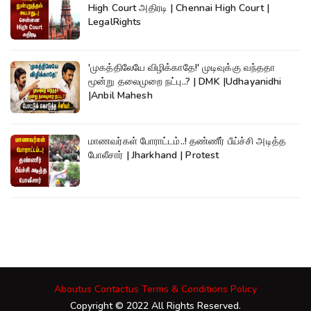
High Court அதிரடி | Chennai High Court |
LegalRights
'முகத்திலேயே விழிக்காதே!' முடிவுக்கு வந்ததா
மூன்று தலைமுறை நட்பு..? | DMK |Udhayanidhi
|Anbil Mahesh
மாணவர்கள் போராட்டம்..! தண்ணீர் பீய்ச்சி அடித்த
போலீசார் | Jharkhand | Protest
Aboutus
Contactus
Terms & Conditions
Policy
Copyright © 2022 All Rights Reserved.