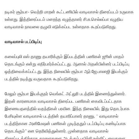
நடிகர் சூர்யா- வெற்றி மாறன் கூட்டணியில் வாடிவாசல் திரைப்படம் உருவாக
உள்ளது. இத்திரைப்படம் மறைந்த எழுத்தாளர் சி.சு.செல்லப்பா எழுதிய
வாடிவாசல் நாவலை தழுவி எடுக்கப்பட உள்ளதாக கூறப்படுகிறது.
வாடிவாசல் படப்பிடிப்பு
கலைப்புலி எஸ் தாணு தயாரிக்கும் இப்படத்தின் பணிகள் ஜூன் மாதம்
தொடங்கும் என்று எதிர்பார்க்கப்பட்டது. ஆனால் அதன்பின்னர் படப்பிடிப்பு
ஒத்திவைக்கப்பட்டது. இந்த நிலையில் சூர்யா ஆர்.ஜே.பாலாஜி இயக்கும்
படத்தில் நடித்து வருவதாக கூறப்படுகிறது.
மேலும் சூர்யா இயக்குநர் வெங்கட் அட்லுரி படத்தில் இணைந்துள்ளார்.
இதன் காரணமாக வாடிவாசல் திரைப்பட பணிகள் கைவிடப்பட்டதாக
இணையதளத்தில் வதந்திகள் பரவின. இந்த நிலையில், இது தொடர்பாக
பேசியுள்ள வாடிவாசல் படத்தின் தயாரிப்பாளர் தாணு, “ வாடிவாசல்
படத்திற்கான அனிமேஷன் பணிகள் முடிந்ததும் படப்பிடிப்பு கண்டிப்பாக
தொடங்கும்” என தெரிவித்துள்ளார். முன்னதாக வாடிவாசல்
திரைப்படத்திற்காக காளைகளை அடக்கும் பயிற்சி உள்ளிட்டவைகளை