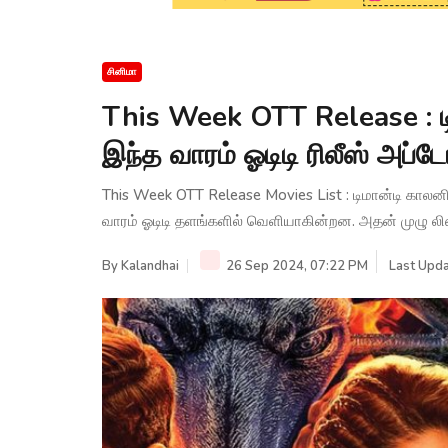
சினிமா
This Week OTT Release : டி
இந்த வாரம் ஓடிடி ரிலீஸ் அப்டேட
This Week OTT Release Movies List : டிமான்டி காலனி 
வாரம் ஓடிடி தளங்களில் வெளியாகின்றன. அதன் முழு லிஸ
By
Kalandhai
26 Sep 2024, 07:22 PM
Last Upda