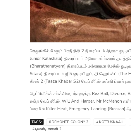
தெலுங்கில் மேலும் பிரதிநிதி 2 திரைப்படம் ஆஹா ஓடிட
Junior Kalashala) திரைப்படம் அமேசான் ப்ரைம் தளத்த
(Bharathanatyam) திரைப்படம் மனோரமா மேக்ஸ் ஓடிடியில
Sitara) திரைப்படம் ஜீ 5 ஓடிடியிலும், தி ஹெய்ஸ்ட் (Th
சீசன் 2 (Taaza Khabar S2) வெப் சீரிஸ் டிஸ்னி ப்ளஸ் ஹா
நெட்பிளிக்ஸ் சப்ஸ்கிரைபர்களுக்கு Rez Ball, Divorce
என்ற வெப் சீரிஸ், Will And Harper, Mr McMahon எ
ப்ரைமில் Killer Heat, Emegency Landing (Russian
TAGS:
# DEMONTE-COLONY-2
# KOTTUKKAALI
# டிமான்டி-காலனி-2