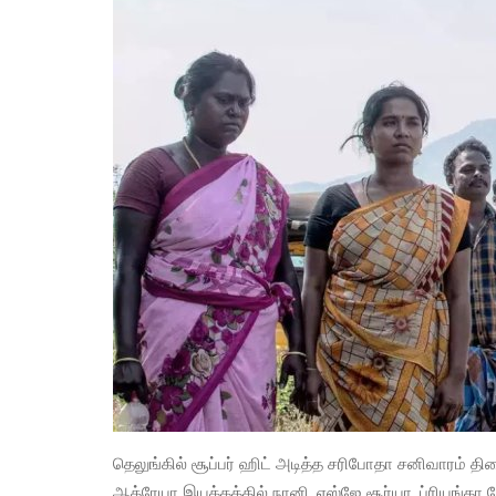
தெலுங்கில் சூப்பர் ஹிட் அடித்த சரிபோதா சனிவாரம் திரை
ஆத்ரேயா இயக்கத்தில் நானி, எஸ்ஜே சூர்யா, ப்ரியங்கா ம