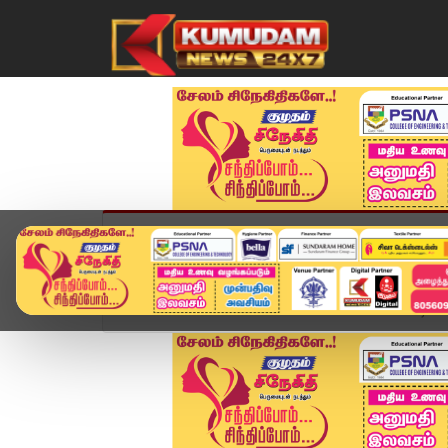
முகப்பு
விளையாட்டு
அண்மை
தமிழ்நாட
Home
சினிமா
This Week OTT Release : டிமான்