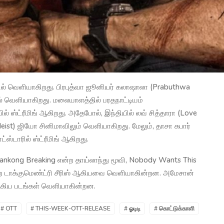
ியில் வெளியாகிறது. பிரபுத்வா ஜூனியர் கலாஷாலா (Prabuthwa
ில் வெளியாகிறது. மலையாளத்தில் பரதநாட்டியம்
் ஸ்ட்ரீமிங் ஆகிறது. அதேபோல், இந்தியில் லவ் சித்தாரா (Love
e Heist) ஜியோ சினிமாவிலும் வெளியாகிறது. மேலும், தாசா கபார்
ட்ஸ்டாரில் ஸ்ட்ரீமிங் ஆகிறது.
, Bankong Breaking என்ற தாய்லாந்து மூவி, Nobody Wants This
ன்ற டாக்குமெண்ட்ரி சீரிஸ் ஆகியவை வெளியாகின்றன. அமேசான்
) ஆகிய படங்கள் வெளியாகின்றன.
# OTT
# THIS-WEEK-OTT-RELEASE
# ஓடிடி
# கொட்டுக்காளி