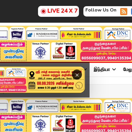
Follow Us On
LIVE 24 X 7
ு
சினிமா
அரசியல்
விளையாட்டு
இந்தியா
மேல
×
டி காலனி 2, கொட்ட...