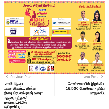
Previous Post
Next Post
“சாமி ஆடிய
சென்னையில் இறங்கிய
மாணவிகள்... சின்ன
16,500 போலீசார் - தீவிர
திரை பிரபலம் ராமர் உரை”
பாதுகாப்பு
மதுரை புத்தகக்
கண்காட்சியில்
அட்ராசிட்டி!