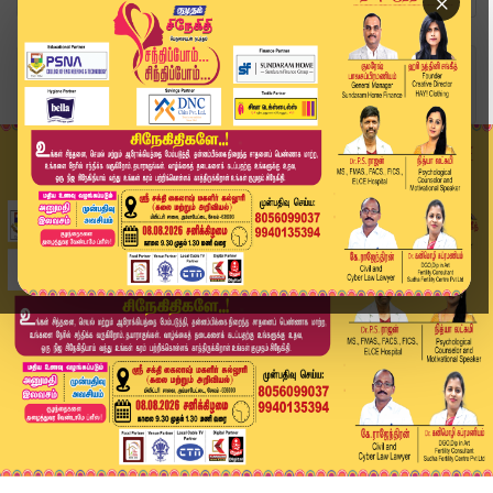
×
Home
ஆன்மிகம்
சென்னை மயிலாப்பூர் நவசக்தி விநாயகர் ஆலயத்தில் ச...