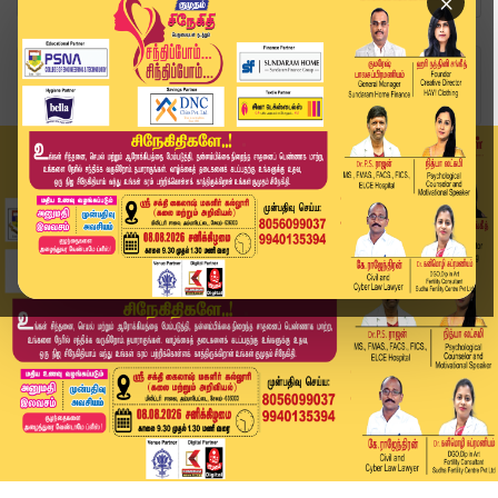
×
Home
வீடியோ ஸ்டோரி
டிடிவி தினகரனுடன் செங்கோட்டையன் சந்திப்பு | TTV...