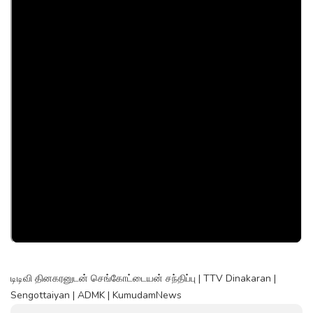
டிடிவி தினகரனுடன் செங்கோட்டையன் சந்திப்பு | TTV Dinakaran |
Sengottaiyan | ADMK | KumudamNews