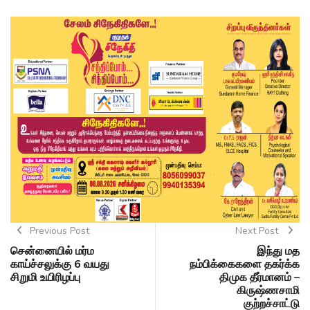
Previous Post
Next Post
சென்னையில் மர்ம
இந்து மத
காய்ச்சலுக்கு 6 வயது
நம்பிக்கைகளை தகர்க்க
சிறுமி உயிரிழப்பு
திமுக தீர்மானம் –
கிருஷ்ணசாமி
குற்றச்சாட்டு