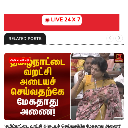
LIVE 24 X 7
RELATED POSTS
வீடியோ ஸ்டோரி
‘தமிழ்நாட்டை வறட்சி அடையச் செய்வதற்கே மேகதாது அணை!’