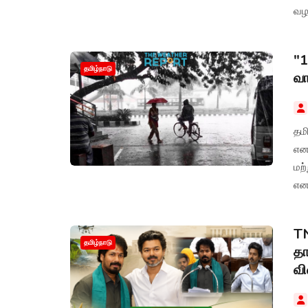
வழக
கா
கோர
"1
தமிழ்நாடு
வ
தமி
என
மற்
என
TN
தமிழ்நாடு
தா
வி