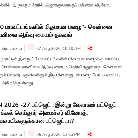
்கில், இருவரும் நேரில் ஆஜராகுவதற்குப் பதிலாக வீடியோ
ன்பரன்ஸ் மூலம் ஆஜராக அனுமதி வழங்க வேண்டும் என்ற
ிக்கை முன்வைக்கப்பட்டிருந்தது.
0 மாவட்டங்களில் மிதமான மழை"- சென்னை
ானிலை ஆய்வு மையம் தகவல்
Sumalekha
07 Aug 2026, 10:10 AM
ழ்நாட்டில் இன்று 10 மாவட்டங்களில் மிதமான மழைக்கு வாய்ப்பு
 சென்னை வானிலை ஆய்வு மையம் தெரிவித்துள்ளது. சென்னை
றும் புறநகர் பகுதிகளிலும் இடி மின்னலுடன் மழை பெய்ய வாய்ப்பு
 அறிவித்துள்ளது.
 2026 -27 பட்ஜெட் : இன்று வேளாண் பட்ஜெட்
க்கல் செய்தார் அமைச்சர் வினோத்.
வசாயிகளுக்கான பட்ஜெட்டா?
Sumalekha
06 Aug 2026, 12:53 PM