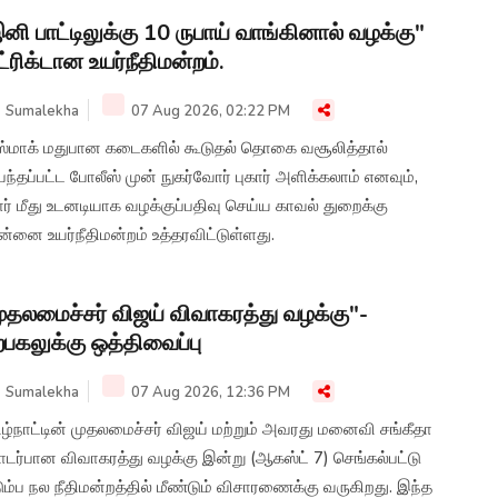
ப்பநிலை 36-37°C வரை இருக்கும் எனவும், கடலோர பகுதிகளில்
னி பாட்டிலுக்கு 10 ருபாய் வாங்கினால் வழக்கு"
்த காற்று வீசக்கூடும் என்பதால் மீனவர்கள் எச்சரிக்கையாக
ட்ரிக்டான உயர்நீதிமன்றம்.
க்கவும் அறிவுறுத்தப்பட்டுள்ளது.
Sumalekha
07 Aug 2026, 02:22 PM
ஸ்மாக் மதுபான கடைகளில் கூடுதல் தொகை வசூலித்தால்
பந்தப்பட்ட போலீஸ் முன் நுகர்வோர் புகார் அளிக்கலாம் எனவும்,
ார் மீது உடனடியாக வழக்குப்பதிவு செய்ய காவல் துறைக்கு
்னை உயர்நீதிமன்றம் உத்தரவிட்டுள்ளது.
ுதலமைச்சர் விஜய் விவாகரத்து வழக்கு"-
ற்பகலுக்கு ஒத்திவைப்பு
Sumalekha
07 Aug 2026, 12:36 PM
ழ்நாட்டின் முதலமைச்சர் விஜய் மற்றும் அவரது மனைவி சங்கீதா
டர்பான விவாகரத்து வழக்கு இன்று (ஆகஸ்ட் 7) செங்கல்பட்டு
ும்ப நல நீதிமன்றத்தில் மீண்டும் விசாரணைக்கு வருகிறது. இந்த