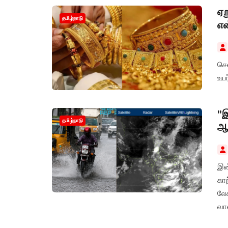
ஏற
தமிழ்நாடு
எ
செ
உயர
"இ
தமிழ்நாடு
ஆய
இன்
காற
லே
வா
மா