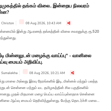
ுமுகத்தில் தங்கம் விலை.. இன்றைய நிலவரம்
ன்ன?
Christon
08 Aug 2026, 10:43 AM
ன்னையில் இன்று ஆபரணத் தங்கத்தின் விலை சவரனுக்கு ரூ.520
்ந்துள்ளது.
டி மின்னலுடன் மழைக்கு வாய்ப்பு" - வானிலை
்வு மையம் அறிவிப்பு.
Sumalekha
08 Aug 2026, 10:21 AM
று மாலை அல்லது இரவு நேரங்களில் இடி, மின்னல் மற்றும் பலத்த
்றுடன் சென்னை மற்றும் வட தமிழகத்தின் சில பகுதிகளில்
சானது முதல் மிதமான மழை பெய்ய வாய்ப்புள்ளதாக சென்னை
னிலை ஆய்வு மையம் தெரிவித்துள்ளது. மேற்கு தொடர்ச்சி மலை
வட்டங்களிலும் மழைக்கு வாய்ப்புள்ளது. சென்னையில் அதிகபட்ச