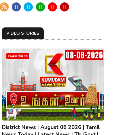
VIDEO STORIES
வீடியோ ஸ்டோரி
District News | August 08 2026 | Tamil
News Today | Latest News | TN Govt |