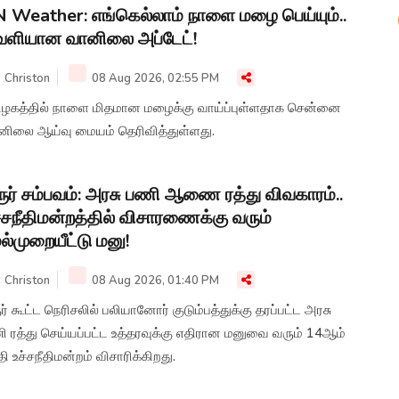
 Weather: எங்கெல்லாம் நாளை மழை பெய்யும்..
ெளியான வானிலை அப்டேட்!
Christon
08 Aug 2026, 02:55 PM
ிழகத்தில் நாளை மிதமான மழைக்கு வாய்ப்புள்ளதாக சென்னை
னிலை ஆய்வு மையம் தெரிவித்துள்ளது.
ூர் சம்பவம்: அரசு பணி ஆணை ரத்து விவகாரம்..
்சநீதிமன்றத்தில் விசாரணைக்கு வரும்
ல்முறையீட்டு மனு!
Christon
08 Aug 2026, 01:40 PM
ர் கூட்ட நெரிசலில் பலியானோர் குடும்பத்துக்கு தரப்பட்ட அரசு
ி ரத்து செய்யப்பட்ட உத்தரவுக்கு எதிரான மனுவை வரும் 14ஆம்
ி உச்சநீதிமன்றம் விசாரிக்கிறது.