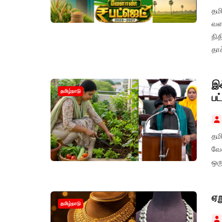
தம
வள
நி
தாக
இல
தமிழ்நாடு
பட
தம
வேள
ஒரு
ஏற
தமிழ்நாடு