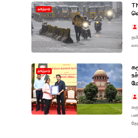
TN
தமிழ்நாடு
வ
தம
வா
கர
தமிழ்நாடு
உச
மே
கரூ
பண
தேத