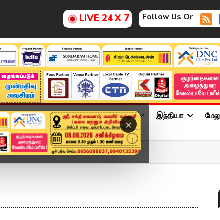
Follow Us On
LIVE 24 X 7
ு
சினிமா
அரசியல்
விளையாட்டு
இந்தியா
மேல
×